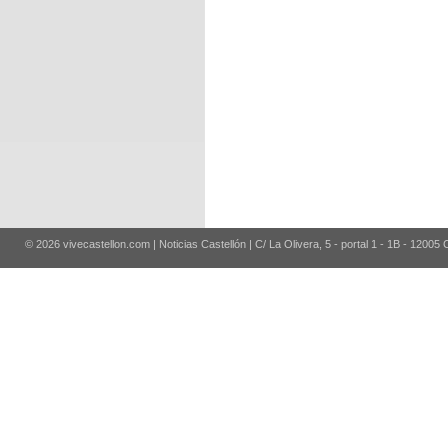
© 2026 vivecastellon.com | Noticias Castellón | C/ La Olivera, 5 - portal 1 - 1B - 12005 