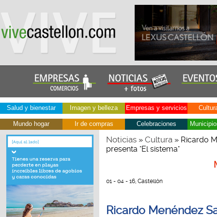
Salud y bienestar
Imagen y belleza
Empresas y servicios
Cultur
Mundo hogar
Ir de compras
Celebraciones
Municipio
Noticias
Cultura
»
» Ricardo M
presenta "El sistema"
01 - 04 - 16, Castellón
Ricardo Menéndez Sa