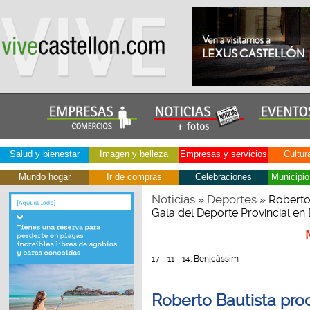
Salud y bienestar
Imagen y belleza
Empresas y servicios
Cultur
Mundo hogar
Ir de compras
Celebraciones
Municipio
Noticias
Deportes
»
» Roberto 
Gala del Deporte Provincial en
17 - 11 - 14, Benicàssim
Roberto Bautista pro