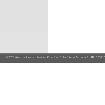
© 2026 vivecastellon.com | Noticias Castellón | C/ La Olivera, 5 - portal 1 - 1B - 12005 