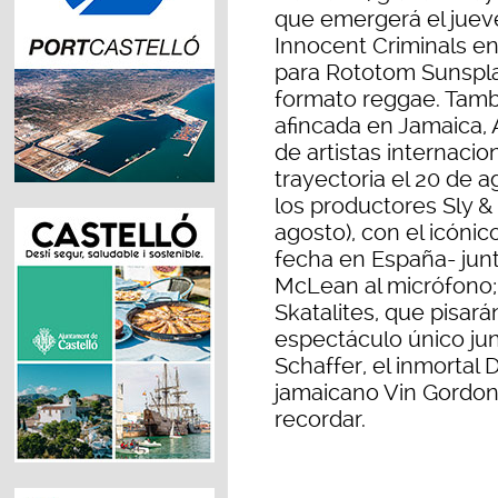
que emergerá el juev
Innocent Criminals e
para Rototom Sunspla
formato reggae. Tambié
afincada en Jamaica, 
de artistas internacio
trayectoria el 20 de a
los productores Sly &
agosto), con el icóni
fecha en España- jun
McLean al micrófono; 
Skatalites, que pisar
espectáculo único ju
Schaffer, el inmortal 
jamaicano Vin Gordon.
recordar.