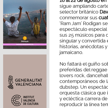
16 al 22 de agosto en
sigue ampliando cartel 
selector británico
Dav
conmemorar sus
cua
‘Ram Jam’ Rodigan se 
espectáculo especial
sus 25 músicos para 
singular y convertida
historias, anécdotas 
jamaicano.
No faltará el guiño s
preferidas del reggae 
lovers rock, dancehal
contemporáneos de la 
dubstep. Un espectác
orquesta clásica que 
y ecléctica carrera d
reproducir la línea t