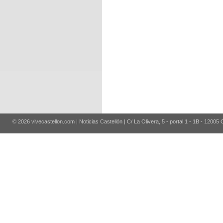
© 2026 vivecastellon.com | Noticias Castellón | C/ La Olivera, 5 - portal 1 - 1B - 12005 