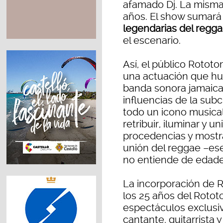
afamado Dj. La misma
años. El show sumar
legendarias del regg
el escenario.
Así, el público Rototo
una actuación que hun
banda sonora jamaican
influencias de la sub
todo un icono musica
retribuir, iluminar y u
procedencias y mostra
unión del reggae –es
no entiende de edades
La incorporación de R
los 25 años del Rotot
espectáculos exclusiv
cantante, guitarrista 