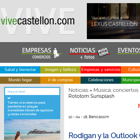
Salud y bienestar
Imagen y belleza
Empresas y servicios
Cultur
Mundo hogar
Ir de compras
Celebraciones
Municipio
Noticias
Música, conciertos
»
Rototom Sunsplash
10 - 04 - 18, Benicàssim
Rodigan y la Outlook