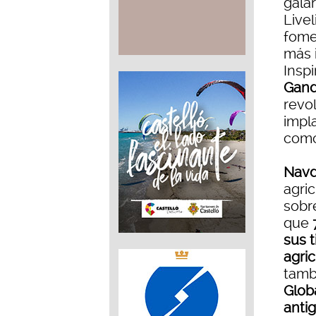
gala
Live
fome
más 
Insp
Gand
revol
impl
como 
Nav
agri
sobre
que
sus 
agri
tambi
Glob
antig