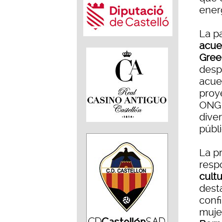
ener
La p
acue
Gree
desp
acue
proye
ONG 
dive
públi
La p
resp
cult
dest
confi
muje