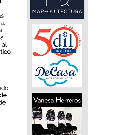
t
as
a.
a
ra
 al
tico
tido
 de
 de