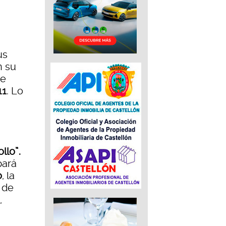
us
n su
de
11
. Lo
llo”.
pará
o
, la
 de
,