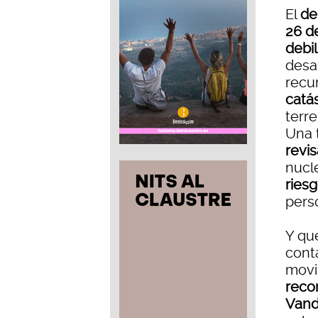
El
de
26 d
debi
desar
recu
catá
terr
Una 
revi
nucl
riesg
pers
Y qu
cont
movi
reco
Vand