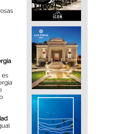
rosas
rgía
 es
ergía
e
eo
dad
gual