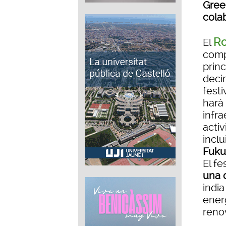
Gree
cola
Ro
El
comp
prin
deci
fest
hará 
infra
acti
inclu
Fuku
El fe
una 
indi
ener
reno