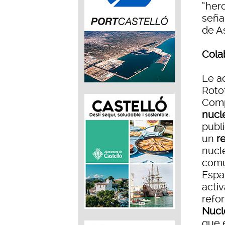
“her
seña
de As
Cola
Le a
Rot
Comp
nucl
publ
un
r
nucl
comun
Españ
acti
refo
Nucl
que 