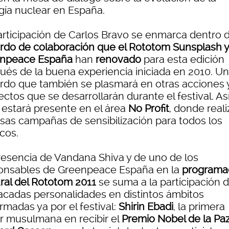
gía nuclear en España.
articipación de Carlos Bravo se enmarca dentro d
rdo de colaboración que el Rototom Sunsplash y
npeace España
han
r
enovado
para esta edición
ués de la buena experiencia iniciada en 2010. Un
rdo que también se plasmará en otras acciones 
ctos que se desarrollarán durante el festival. Así
estará presente en el área
No Profit
, donde reali
rsas campañas de sensibilización para todos los
cos.
resencia de Vandana Shiva y de uno de los
onsables de Greenpeace España en la
programa
ural del Rototom 2011
se suma a la participación 
acadas personalidades en distintos ámbitos
rmadas ya por el festival:
Shirin Ebadi
, la primera
r musulmana en recibir el
Premio Nobel de la Pa