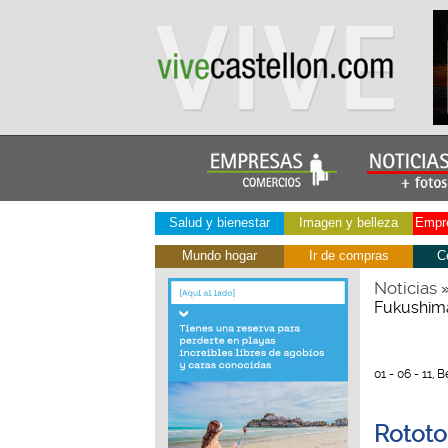
Salud y bienestar
Imagen y belleza
Empre
Mundo hogar
Ir de compras
C
Noticias
Fukushima
01 - 06 - 11,
Rototo