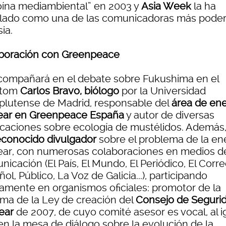
oína mediambiental” en 2003 y
Asia Week
la ha
lado como una de las comunicadoras más pode
ia.
boración con Greenpeace
compañará en el debate sobre Fukushima en el
otom
Carlos Bravo, biólogo
por la Universidad
lutense de Madrid, responsable del
área de ene
ear en Greenpeace España
y autor de diversas
icaciones sobre ecología de mustélidos. Además,
econocido divulgador
sobre el problema de la en
ear, con numerosas colaboraciones en medios d
icación (El País, El Mundo, El Periódico, El Corr
ol, Público, La Voz de Galicia...), participando
vamente en organismos oficiales: promotor de la
rma de la Ley de creación del
Consejo de Seguri
ear
de 2007, de cuyo comité asesor es vocal, al i
en la mesa de diálogo sobre la evolución de la