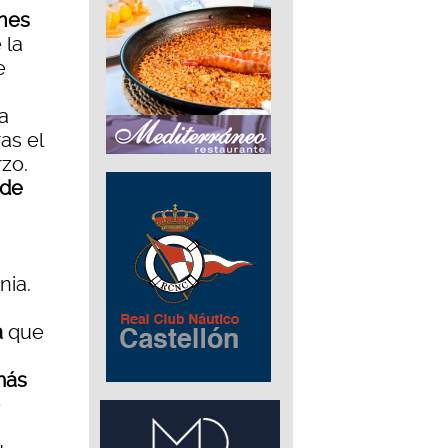
rnes
 la
e
a
ras el
zo.
 de
nia.
a
que
más
e