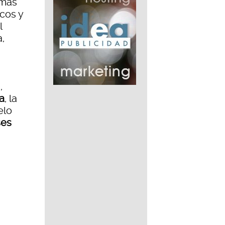
 más
cos y
l
,
s
,
a
, la
elo
ses