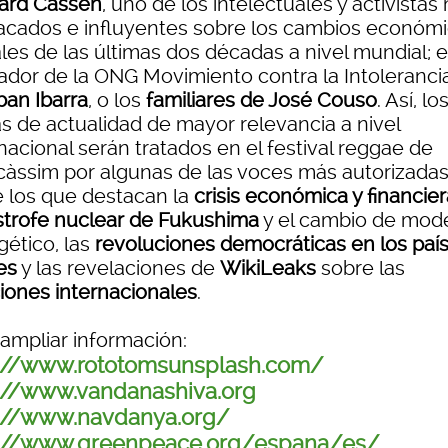
ard Cassen
, uno de los intelectuales y activistas
acados e influyentes sobre los cambios económi
les de las últimas dos décadas a nivel mundial; e
ador de la ONG Movimiento contra la Intolerancia
ban Ibarra
, o los
familiares de José Couso
. Así, lo
s de actualidad de mayor relevancia a nivel
nacional serán tratados en el festival reggae de
càssim por algunas de las voces más autorizadas
e los que destacan la
crisis económica y financier
strofe nuclear de Fukushima
y el cambio de mod
gético, las
revoluciones democráticas en los paí
es
y las revelaciones de
WikiLeaks
sobre las
ciones internacionales
.
 ampliar información:
p://www.rototomsunsplash.com/
://www.vandanashiva.org
://www.navdanya.org/
p://www.greenpeace.org/espana/es/