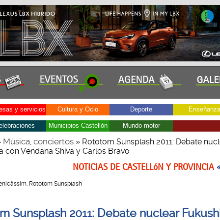
sas y servicios
Cultura y Ocio
Deporte
Enseñanz
elebraciones
Municipios Castellón
Mundo motor
Música, conciertos
»
» Rototom Sunsplash 2011: Debate nucl
 con Vendana Shiva y Carlos Bravo
NOTICIAS DE CASTELLóN Y PROVINCIA
 Benicâssim. Rototom Sunsplash
m Sunsplash 2011: Debate nuclear Fukus