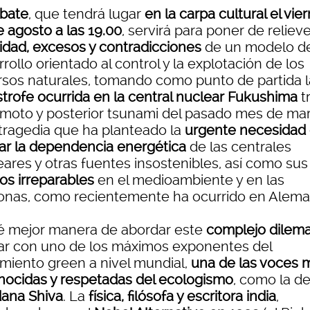
bate
, que tendrá lugar
en la carpa cultural el vie
e agosto a las 19.00
, servirá para poner de relieve
lidad, excesos y contradicciones
de un modelo d
rollo orientado al control y la explotación de los
rsos naturales, tomando como punto de partida l
strofe ocurrida en la central nuclear Fukushima
t
emoto y posterior tsunami del pasado mes de mar
tragedia que ha planteado la
urgente necesidad
sar la dependencia energética
de las centrales
eares y otras fuentes insostenibles, así como sus
os irreparables
en el medioambiente y en las
onas, como recientemente ha ocurrido en Alema
é mejor manera de abordar este
complejo dilem
ar con uno de los máximos exponentes del
miento green a nivel mundial,
una de las voces 
nocidas y respetadas del ecologismo
, como la d
ana Shiva
. La
física, filósofa y escritora india
,