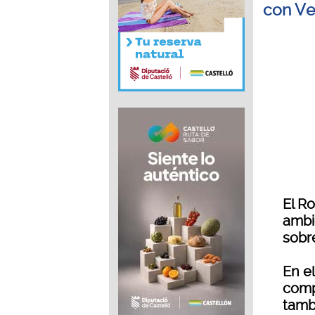
con Ve
El R
ambi
sobr
En el
comp
tamb