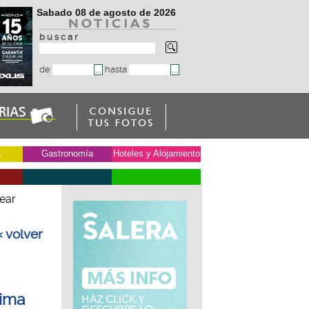
Sabado 08 de agosto de 2026
b u s c a r
de
hasta
a
Gastronomía
Hoteles y Alojamiento
ear
« volver
hima