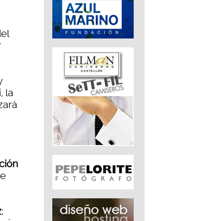
el
y
, la
zará
ción
de
z
;