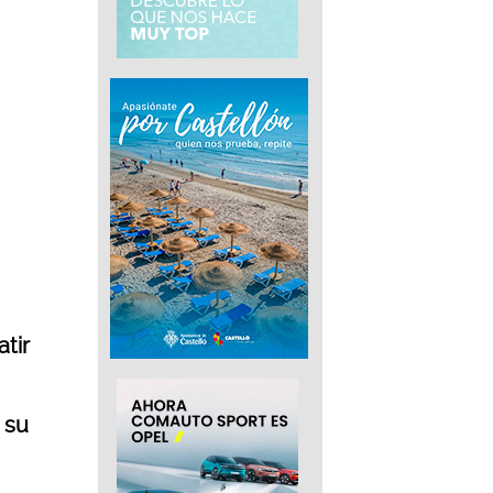
tir
 su