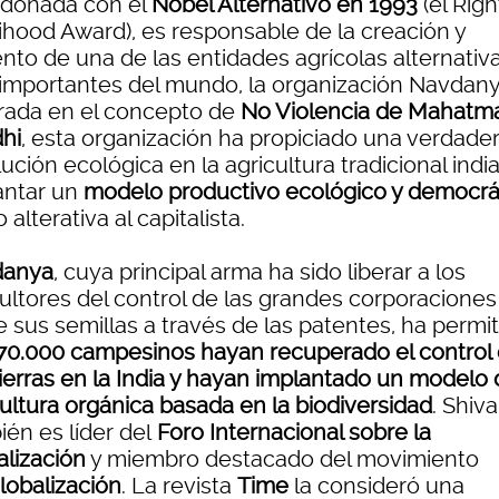
rdonada con el
Nobel Alternativo en 1993
(el Righ
lihood Award), es responsable de la creación y
nto de una de las entidades agrícolas alternativ
importantes del mundo, la organización Navdany
irada en el concepto de
No Violencia de Mahatm
hi
, esta organización ha propiciado una verdade
ución ecológica en la agricultura tradicional india
antar un
modelo productivo ecológico y democrá
alterativa al capitalista.
danya
, cuya principal arma ha sido liberar a los
cultores del control de las grandes corporaciones
 sus semillas a través de las patentes, ha permi
70.000 campesinos hayan recuperado el control
tierras en la India y hayan implantado un modelo
cultura orgánica basada en la biodiversidad
. Shiva
én es líder del
Foro Internacional sobre la
alización
y miembro destacado del movimiento
lobalización
. La revista
Time
la consideró una