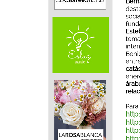
Bern
dest
socia
fund
Este
tema
inter
Beni
entr
catá
ener
árab
rela
Para
htt
http
http
htt