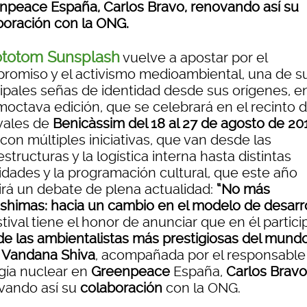
npeace España, Carlos Bravo, renovando así su
boración con la ONG.
totom Sunsplash
vuelve a apostar por el
romiso y el activismo medioambiental, una de s
cipales señas de identidad desde sus orígenes, e
moctava edición, que se celebrará en el recinto 
ivales de
Benicàssim del 18 al 27 de agosto de 20
con múltiples iniciativas, que van desde las
estructuras y la logística interna hasta distintas
vidades y la programación cultural, que este año
irá un debate de plena actualidad:
“No más
shimas: hacia un cambio en el modelo de desarro
stival tiene el honor de anunciar que en él partici
de las ambientalistas más prestigiosas del mund
a
Vandana Shiva
, acompañada por el responsable
gía nuclear en
Greenpeace
España,
Carlos Bravo
vando así su
colaboración
con la ONG.