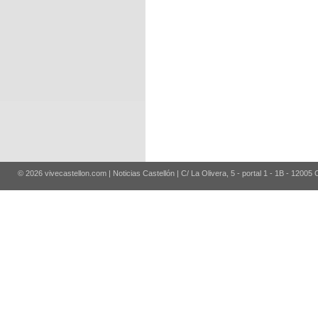
© 2026 vivecastellon.com | Noticias Castellón | C/ La Olivera, 5 - portal 1 - 1B - 12005 