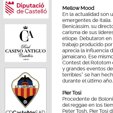
Mellow Mood
En la actualidad son
emergentes de Italia
Benicàssim, su direct
carisma de sus lídere
etíope. Debutaron en
trabajo producido po
aprecia la influencia
jamaicano. Ese mism
Contest del Rototom en
y grandes eventos de
terribles” se han hec
durante el último año.
Pier Tosi
Procedente de Bolon
del reggae en los tie
Peter Tosh, Pier Tosi 