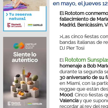
en mayo, el jueves 1
El Rototom conmemora
fallecimiento de Marl
Madrid, Benicàssim, V
>Las cinco fiestas co
bandas italianas de r
DJ Pier Tosi
Rototom Sunspla
El
homenaje a Bob Marl
durante la segunda 
30 aniversario de su f
en Miami, con la part
reggae que están de
Mood
. Cinco fiestas
Valencia
y que supondr
recordar al rey del re