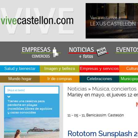
Salud y bienestar
Imagen y belleza
Empresas y servicios
Cultur
Mundo hogar
Ir de compras
Celebraciones
Municipio
Noticias
Música, conciertos
»
Marley en mayo, el jueves 12 
11 - 05 - 11, Benicàssim. Castellón
Rototom Sunsplash 20