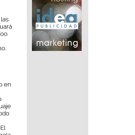
 las
uará
Zoo
no.
jo en
o
uaje
todo
El