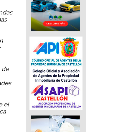
andas
mas
en
y
s de
ades
a el
aca