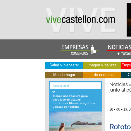
Salud y bienestar
Imagen y belleza
Empre
Mundo hogar
Ir de compras
C
Noticias
junto al p
15 - 06 - 23,
Rototo