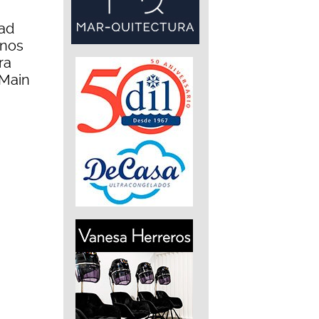
dad
enos
ra
 Main