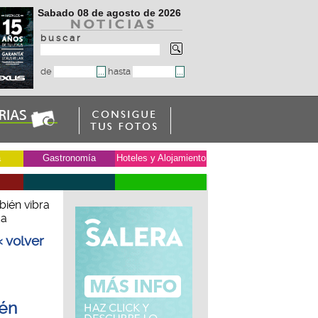
Sabado 08 de agosto de 2026
b u s c a r
de
hasta
a
Gastronomía
Hoteles y Alojamiento
bién vibra
da
« volver
ién