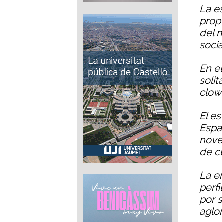
La e
prop
del 
soci
En el
solit
clow
El e
Espa
nove
de c
La e
perf
por s
aglo