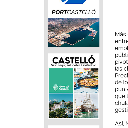
Más 
entr
empl
públ
pivot
las c
Preci
de l
punto
que 
chul
gesti
Así,