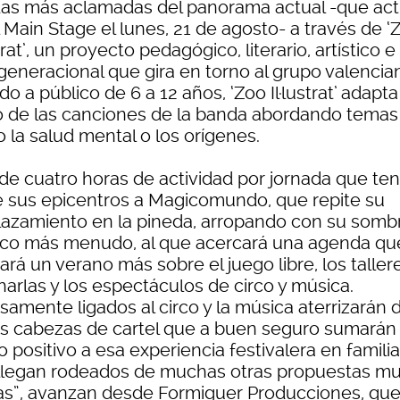
as más aclamadas del panorama actual -que act
 Main Stage el lunes, 21 de agosto- a través de ‘
strat’, un proyecto pedagógico, literario, artístico e
generacional que gira en torno al grupo valencia
ido a público de 6 a 12 años, ‘Zoo Il·lustrat’ adapta
o de las canciones de la banda abordando temas
 la salud mental o los orígenes.
de cuatro horas de actividad por jornada que te
e sus epicentros a Magicomundo, que repite su
azamiento en la pineda, arropando con su sombr
ico más menudo, al que acercará una agenda qu
ará un verano más sobre el juego libre, los taller
harlas y los espectáculos de circo y música.
samente ligados al circo y la música aterrizarán 
os cabezas de cartel que a buen seguro sumarán
 positivo a esa experiencia festivalera en familia
llegan rodeados de muchas otras propuestas m
as”, avanzan desde Formiguer Producciones, qu