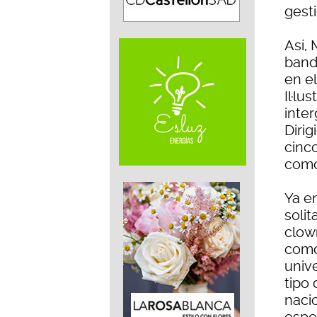
gesti
Así,
band
en el
Il·lu
inter
Dirig
cinc
como
Ya en
solit
clown
como
unive
tipo
nacio