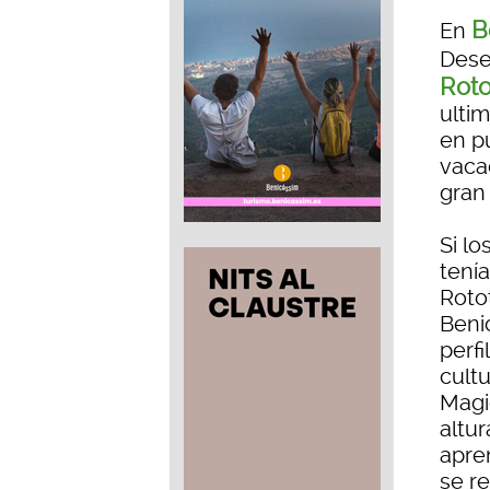
B
En
Dese
Rot
ulti
en p
vacac
gran
Si lo
tení
Roto
Beni
perf
cult
Magi
altu
apre
se r