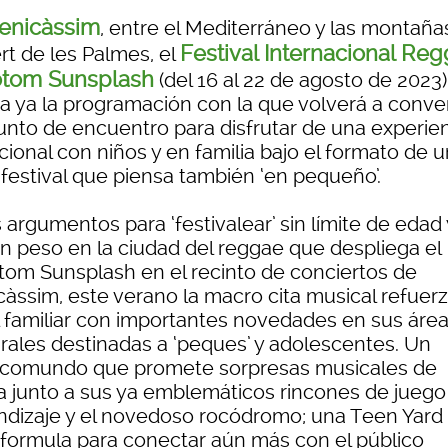
enicàssim
, entre el Mediterráneo y las montaña
Festival Internacional Re
rt de les Palmes, el
otom Sunsplash
(del 16 al 22 de agosto de 2023)
ma ya la programación con la que volverá a conver
unto de encuentro para disfrutar de una experie
ional con niños y en familia bajo el formato de u
 festival que piensa también ‘en pequeño’.
s argumentos para ‘festivalear’ sin límite de edad
an peso en la ciudad del reggae que despliega el
tom Sunsplash en el recinto de conciertos de
càssim, este verano la macro cita musical refuer
il familiar con importantes novedades en sus áre
urales destinadas a ‘peques’ y adolescentes. Un
comundo que promete sorpresas musicales de
ra junto a sus ya emblemáticos rincones de juego
ndizaje y el novedoso rocódromo; una Teen Yard
eformula para conectar aún más con el público