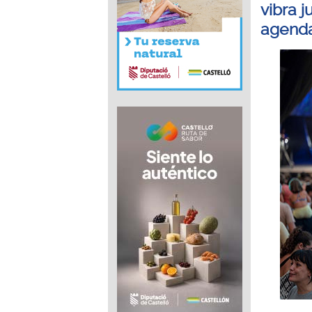
vibra j
agenda