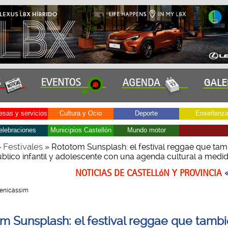
sas y servicios
Cultura y Ocio
Deporte
Enseñanz
elebraciones
Municipios Castellón
Mundo motor
Festivales
»
» Rototom Sunsplash: el festival reggae que tam
úblico infantil y adolescente con una agenda cultural a medi
NOTICIAS DE CASTELLóN Y PROVINCIA
 Benicàssim
m Sunsplash: el festival reggae que tamb