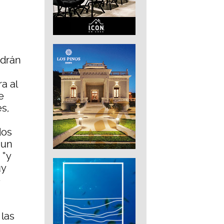
ndrán
a al
e
es,
dos
 un
 “y
uy
e
 las