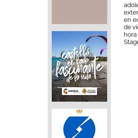
adol
exten
en e
de v
hora 
Stag