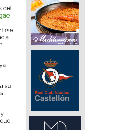
s del
ggae
tirse
ncia
n
 ya
za su
as
 y
 que