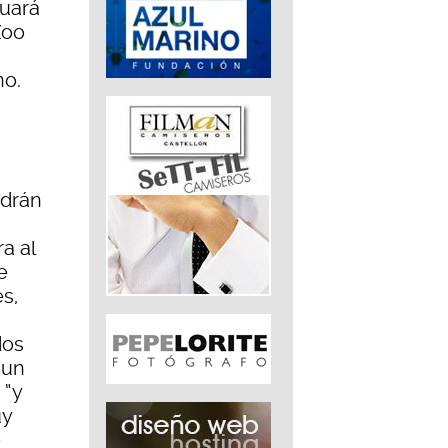
uará
Zoo
no.
ndrán
a al
e
es,
dos
 un
 “y
uy
e