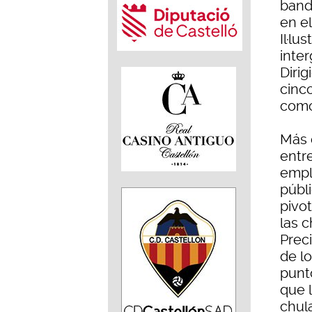
band
en el
Il·lu
inter
Dirig
cinc
como
Más 
entr
empl
públ
pivot
las c
Preci
de l
punto
que 
chul