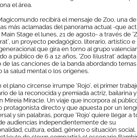
ona el área.
 Magicomundo recibirá el mensaje de Zoo, una de
as más aclamadas del panorama actual -que act
 Main Stage el lunes, 21 de agosto- a través de ‘
strat’, un proyecto pedagógico, literario, artístico e
generacional que gira en torno al grupo valencia
ido a público de 6 a 12 años, ‘Zoo Il·lustrat’ adapta
o de las canciones de la banda abordando temas
 la salud mental o los orígenes.
 el plano circense irrumpe ‘Rojo’, el primer traba
ario de la reconocida y premiada actriz, bailarina y
 Mireia Miracle. Un viaje que incorpora al públic
 protagonista directo y que apuesta por un leng
rsal y sin palabras, porque ‘Rojo’ quiere llegar a 
 de audiencias independientemente de su
nalidad, cultura, edad, género o situación social. 