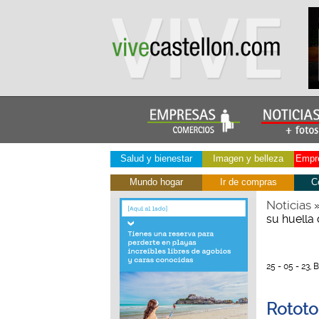
Salud y bienestar
Imagen y belleza
Empre
Mundo hogar
Ir de compras
C
Noticias
su huella
25 - 05 - 23,
Rototo