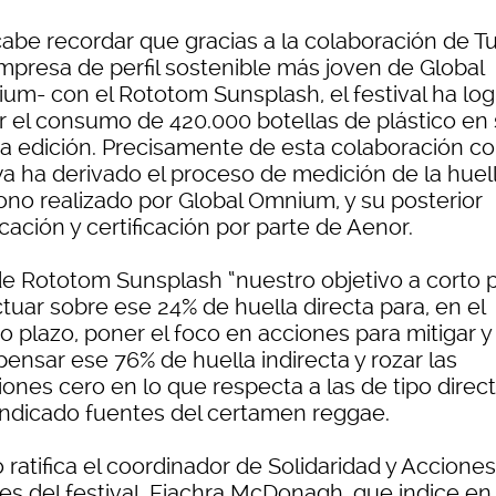
 cabe recordar que gracias a la colaboración de 
empresa de perfil sostenible más joven de Global
um- con el Rototom Sunsplash, el festival ha lo
ar el consumo de 420.000 botellas de plástico en
ma edición. Precisamente de esta colaboración c
a ha derivado el proceso de medición de la huel
ono realizado por Global Omnium, y su posterior
icación y certificación por parte de Aenor.
e Rototom Sunsplash “nuestro objetivo a corto 
tuar sobre ese 24% de huella directa para, en el
o plazo, poner el foco en acciones para mitigar y
ensar ese 76% de huella indirecta y rozar las
ones cero en lo que respecta a las de tipo direct
indicado fuentes del certamen reggae.
o ratifica el coordinador de Solidaridad y Acciones
es del festival, Fiachra McDonagh, que indice en 