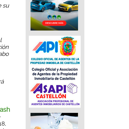
e su
l
ción
cabo
rá
lash
e
18,