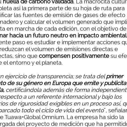
u
huella de carbono validada
. La macrocita cultur
eta así la primera parte de su hoja de ruta para
tificar las fuentes de emisión de gases de efecto
rnadero y calcular el volumen generado que impli
ta en marcha de cada edición, con el objetivo de
nar hacia un futuro neutro en impacto ambiental
iente paso es estudiar e implementar acciones q
 reduzcan el volumen de emisiones directas e
ectas, sino que
compensen positivamente
su efe
 el entorno y el planeta.
n ejercicio de transparencia; se trata del
primer
to de su género en Europa que emite y publicita
a,
certificándola además de forma independient
especto a un referente internacional y bajo los
rios de rigurosidad exigibles en un proceso así, 
barcado todo el ciclo de vida del evento
”, señala
e Tuawa+Global Omnium. La empresa ha sido la
rgada del proyecto de medición que ha permitid