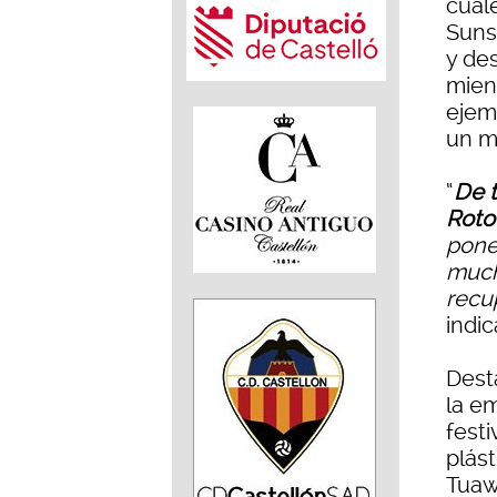
cual
Suns
y de
mien
ejem
un m
“
De t
Roto
pone
mucho
recu
indi
Dest
la em
festi
plást
Tuaw