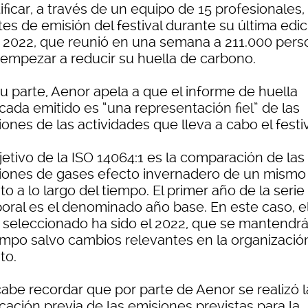
ificar, a través de un equipo de 15 profesionales, 
es de emisión del festival durante su última edic
e 2022, que reunió en una semana a 211.000 pers
 empezar a reducir su huella de carbono.
su parte, Aenor apela a que el informe de huella
icada emitido es “una representación fiel” de las
ones de las actividades que lleva a cabo el festiv
jetivo de la ISO 14064:1 es la comparación de las
iones de gases efecto invernadero de un mismo
o a lo largo del tiempo. El primer año de la serie
oral es el denominado año base. En este caso, e
 seleccionado ha sido el 2022, que se mantendr
iempo salvo cambios relevantes en la organizació
to.
cabe recordar que por parte de Aenor se realizó l
icación previa de las emisiones previstas para la