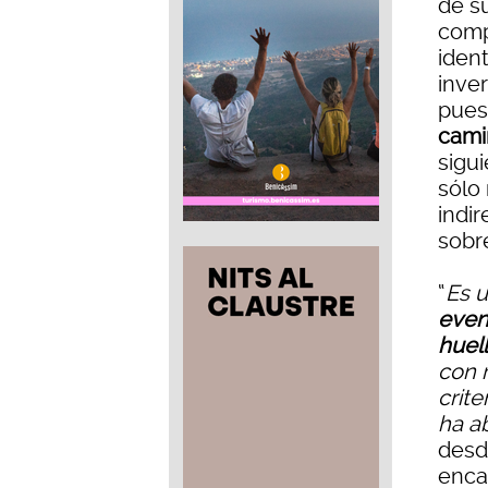
de s
compl
iden
inve
pues
cami
sigu
sólo
indir
sobre
“
Es u
even
huell
con r
crite
ha a
desd
enca