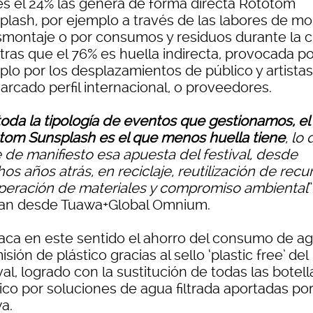
es el 24% las genera de forma directa Rototom
plash, por ejemplo a través de las labores de mo
smontaje o por consumos y residuos durante la ci
tras que el 76% es huella indirecta, provocada po
plo por los desplazamientos de público y artistas
arcado perfil internacional, o proveedores.
oda la tipología de eventos que gestionamos, el
tom Sunsplash es el que menos huella tiene
, lo
 de manifiesto esa apuesta del festival, desde
s años atrás, en reciclaje, reutilización de recu
peración de materiales y compromiso ambiental
”
can desde Tuawa+Global Omnium.
aca en este sentido el ahorro del consumo de ag
isión de plástico gracias al sello ‘plastic free’ del
val, logrado con la sustitución de todas las botel
ico por soluciones de agua filtrada aportadas po
a.