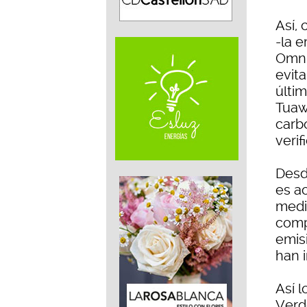
Así,
-la 
Omni
evit
últi
Tuaw
carb
verif
Desd
es ac
medi
comp
emisi
han 
Así l
Verd