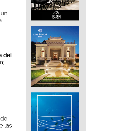
 un
a
a del
n;
 de
e las