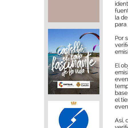
ident
fuent
la d
para
Por 
verif
emisi
El ob
emis
event
temp
base
el t
even
Así, 
verif