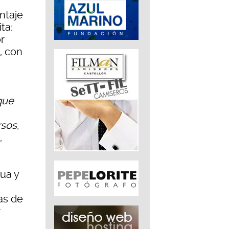
ntaje
ta;
r
, con
 que
rsos,
,
ua y
las de
r