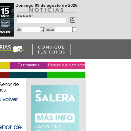
Domingo 09 de agosto de 2026
b u s c a r
de
hasta
a
Gastronomía
Hoteles y Alojamiento
 Aenor de
nes
« volver
enor de