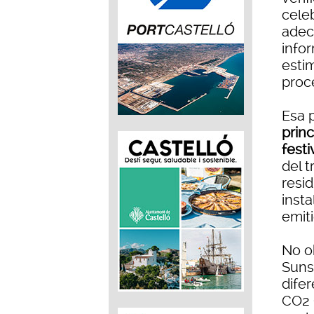
cele
adec
infor
esti
proc
Esa 
princ
festi
del 
resid
inst
emiti
No ob
Sunsp
dife
CO2 