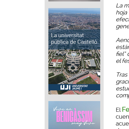
La m
hoja 
efec
gene
Aeno
está
fiel”
el fe
Tras
grac
estu
comp
Fe
El
cuen
acue