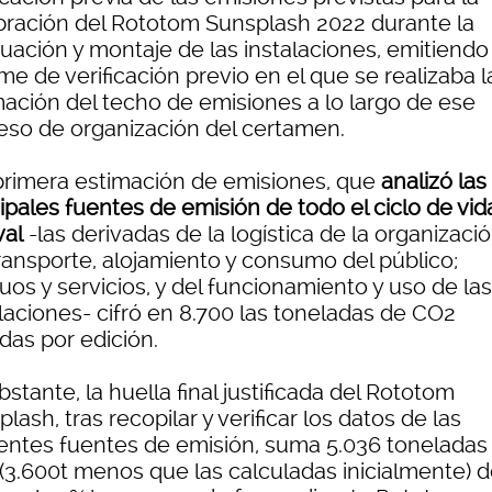
bración del Rototom Sunsplash 2022 durante la
uación y montaje de las instalaciones, emitiendo
me de verificación previo en el que se realizaba l
mación del techo de emisiones a lo largo de ese
eso de organización del certamen.
primera estimación de emisiones, que
analizó las
ipales fuentes de emisión de todo el ciclo de vid
val
-las derivadas de la logística de la organizació
transporte, alojamiento y consumo del público;
uos y servicios, y del funcionamiento y uso de las
alaciones- cifró en 8.700 las toneladas de CO2
das por edición.
stante, la huella final justificada del Rototom
lash, tras recopilar y verificar los datos de las
rentes fuentes de emisión, suma 5.036 toneladas
(3.600t menos que las calculadas inicialmente) d