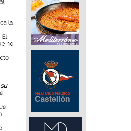
al
ca la
. El
ue no
cto
 su
e
que
n
o