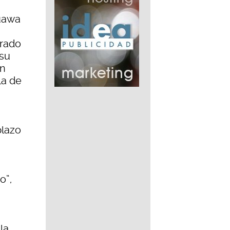
Tuawa
grado
 su
on
la de
plazo
o”,
la