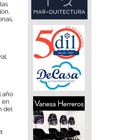
las
ión,
onas,
al.
l año
á en
n del
a