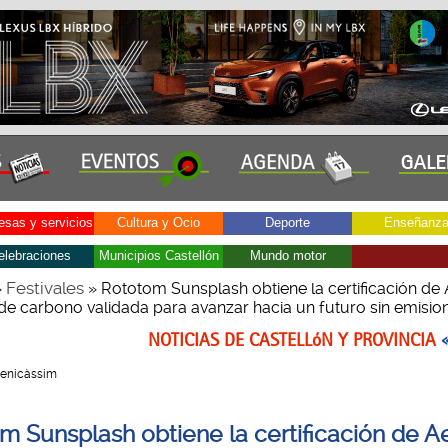
sas y servicios
Cultura y Ocio
Deporte
Enseñanz
elebraciones
Municipios Castellón
Mundo motor
Festivales
»
» Rototom Sunsplash obtiene la certificación de
 de carbono validada para avanzar hacia un futuro sin emisio
NOTICIAS DE CASTELLóN Y PROVINCIA
 Benicàssim
m Sunsplash obtiene la certificación de A