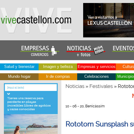
Salud y bienestar
Imagen y belleza
Empresas y servicios
Cultur
Mundo hogar
Ir de compras
Celebraciones
Municipio
Noticias
Festivales
»
» Rototo
10 - 06 - 20, Benicàssim
Rototom Sunsplash s