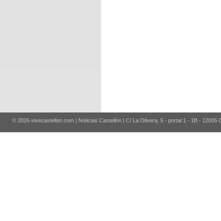
© 2026 vivecastellon.com | Noticias Castellón | C/ La Olivera, 5 - portal 1 - 1B - 12005 