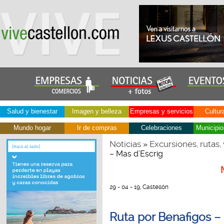
Salud y bienestar
Imagen y belleza
Empresas y servicios
Cultur
Mundo hogar
Ir de compras
Celebraciones
Municipio
Noticias
Excursiones, rutas, 
»
– Mas d’Escrig
29 - 04 - 19, Castellón
Ruta por Benafigos – l