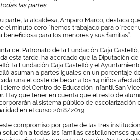
todas las partes.
su parte, la alcaldesa, Amparo Marco, destaca qu
e el minuto cero “hemos trabajado para ofrecer 
a beneficiosa para los menores y sus familias”.
unta del Patronato de la Fundación Caja Castelló,
ida esta tarde, ha acordado que la Diputación de
elló, la Fundación Caja Castelló y el Ayuntamient
elló asuman a partes iguales en un porcentaje de
cada una el coste de becar a los 14 niños afecta
l cierre del Centro de Educación infantil San Vic
er. Hay que tener en cuenta que el resto de alu
ncorporarán al sistema público de escolarización 
alidad en el curso 2018/2019.
este compromiso por parte de las tres institucio
a solución a todas las familias castellonenses qu