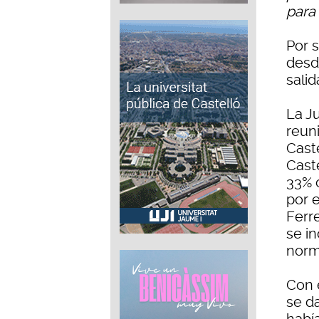
para 
Por 
desd
salid
La J
reun
Cast
Cast
33% 
por e
Ferr
se i
norm
Con 
se d