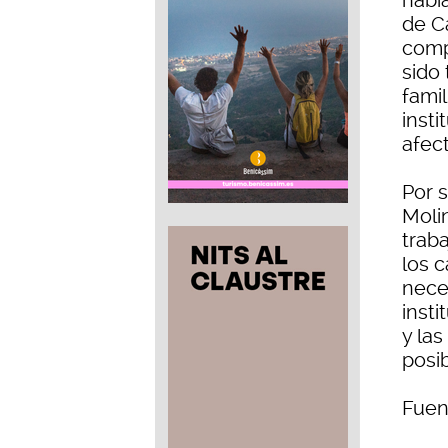
había
de C
comp
sido 
famil
insti
afect
Por s
Moli
trab
los 
nece
inst
y la
posib
Fuen