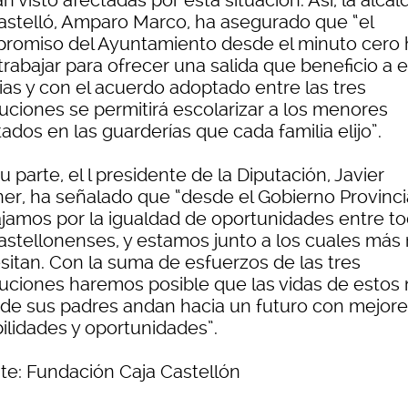
n visto afectadas por esta situación. Así, la alca
astelló, Amparo Marco, ha asegurado que “el
romiso del Ayuntamiento desde el minuto cero 
trabajar para ofrecer una salida que beneficio a 
ias y con el acuerdo adoptado entre las tres
tuciones se permitirá escolarizar a los menores
ados en las guarderías que cada familia elijo”.
u parte, el l presidente de la Diputación, Javier
ner, ha señalado que “desde el Gobierno Provinci
ajamos por la igualdad de oportunidades entre t
castellonenses, y estamos junto a los cuales más
sitan. Con la suma de esfuerzos de las tres
ituciones haremos posible que las vidas de estos 
s de sus padres andan hacia un futuro con mejor
ilidades y oportunidades”.
te: Fundación Caja Castellón