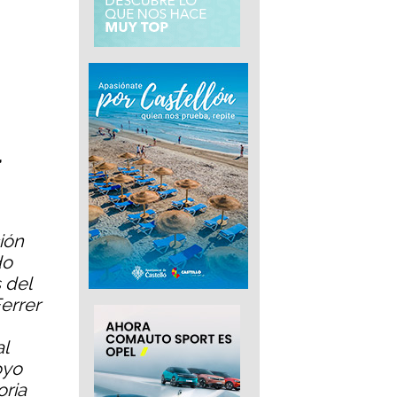
,
ión
do
 del
errer
l
oyo
oria