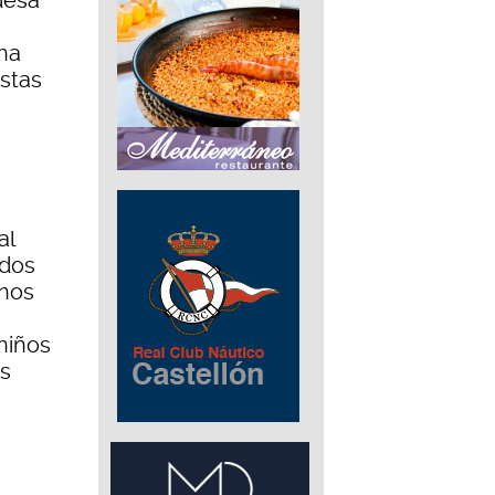
ldesa
ha
estas
al
odos
 nos
niños
es