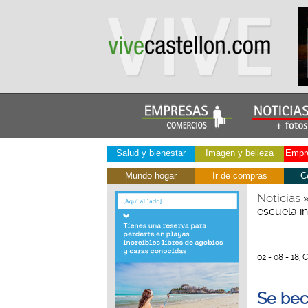
Salud y bienestar
Imagen y belleza
Empre
Mundo hogar
Ir de compras
C
Noticias
escuela in
02 - 08 - 18, 
Se beca