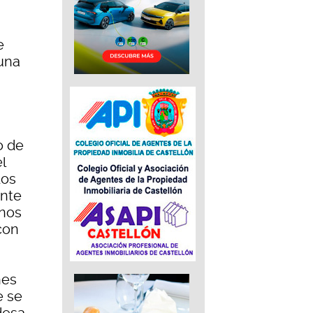
e
una
o de
l
dos
ente
mnos
con
nes
e se