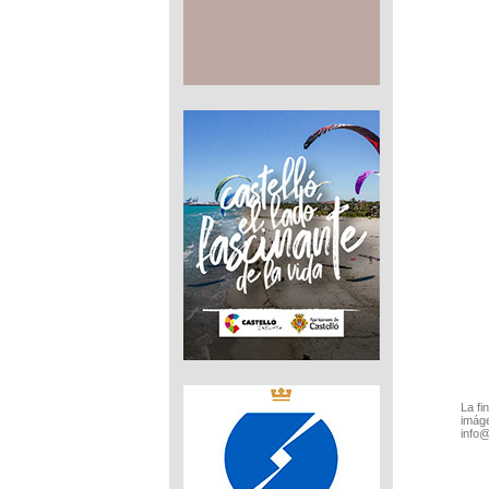
La fi
imáge
info