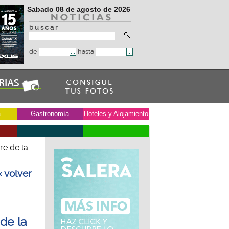
Sabado 08 de agosto de 2026
b u s c a r
de
hasta
a
Gastronomía
Hoteles y Alojamiento
re de la
« volver
 de la