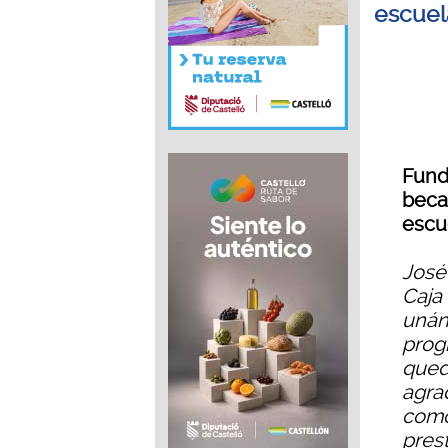
escuela
Fund
becar
escue
José
Caja
unán
prog
qued
agra
como
prest