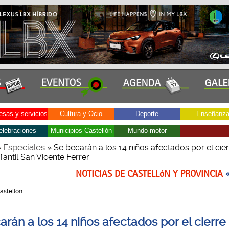
sas y servicios
Cultura y Ocio
Deporte
Enseñanz
elebraciones
Municipios Castellón
Mundo motor
Especiales
»
» Se becarán a los 14 niños afectados por el cier
fantil San Vicente Ferrer
NOTICIAS DE CASTELLóN Y PROVINCIA
Castellón
rán a los 14 niños afectados por el cierre