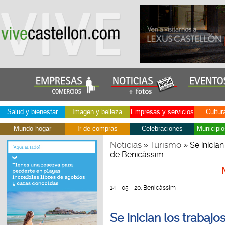
Salud y bienestar
Imagen y belleza
Empresas y servicios
Cultur
Mundo hogar
Ir de compras
Celebraciones
Municipio
Noticias
Turismo
»
» Se inician
de Benicàssim
14 - 05 - 20, Benicàssim
Se inician los trabajo