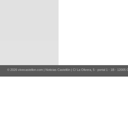
© 2026 vivecastellon.com | Noticias Castellón | C/ La Olivera, 5 - portal 1 - 1B - 12005 