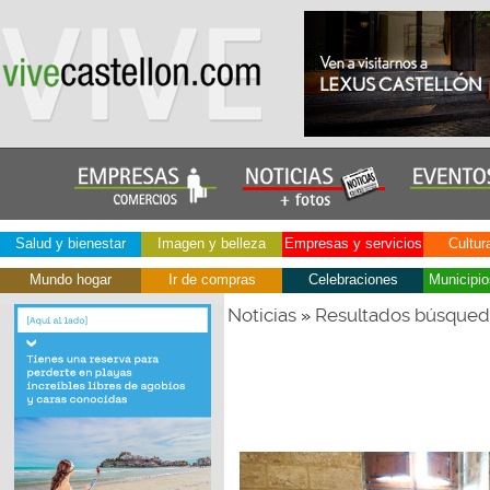
Salud y bienestar
Imagen y belleza
Empresas y servicios
Cultur
Mundo hogar
Ir de compras
Celebraciones
Municipio
Noticias
Resultados búsque
»