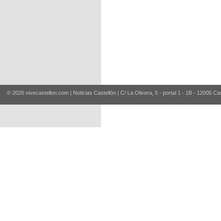
© 2026 vivecastellon.com | Noticias Castellón | C/ La Olivera, 5 - portal 1 - 1B - 12005 Ca