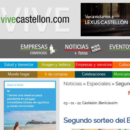
Salud y bienestar
Imagen y belleza
Empresas y servicios
Cultur
Mundo hogar
Ir de compras
Celebraciones
Municipio
Noticias
Especiales
»
» Segund
03 - 01 - 22, Castellón, Benicàssim
Segundo sorteo del 