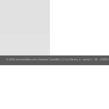
© 2026 vivecastellon.com | Noticias Castellón | C/ La Olivera, 5 - portal 1 - 1B - 12005 