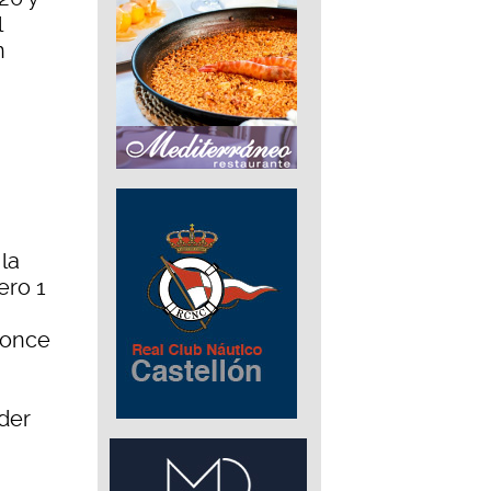
l
n
la
ero 1
Ponce
oder