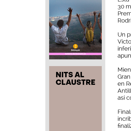
30 mi
Prem
Rodr
Un p
Vict
infer
apun
Mien
Gran
en R
Anti
asi 
Fina
incri
final