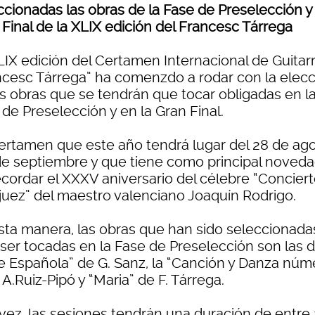
ccionadas las obras de la Fase de Preselección y 
 Final de la XLIX edición del Francesc Tárrega
LIX edición del Certamen Internacional de Guitar
ncesc Tárrega” ha comenzdo a rodar con la elecc
as obras que se tendrán que tocar obligadas en l
de Preselección y en la Gran Final.
ertamen que este año tendrá lugar del 28 de ag
 de septiembre y que tiene como principal noveda
ecordar el XXXV aniversario del célebre “Concier
juez” del maestro valenciano Joaquín Rodrigo.
sta manera, las obras que han sido seleccionada
 ser tocadas en la Fase de Preselección son las d
te Española” de G. Sanz, la “Canción y Danza núm
 A.Ruiz-Pipó y “Maria” de F. Tárrega.
 vez, las sesiones tendrán una duración de entre 