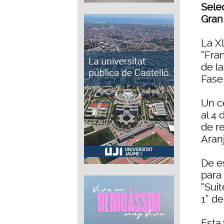
Sele
Gran
La X
“Fra
de l
Fase 
Un c
al 4
de r
Aran
De e
para
“Sui
1” de
Esta