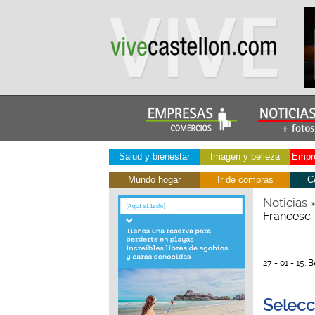
Salud y bienestar
Imagen y belleza
Empre
Mundo hogar
Ir de compras
C
Noticias
Francesc 
27 - 01 - 15,
Selecc