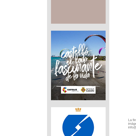
La fi
imáge
info