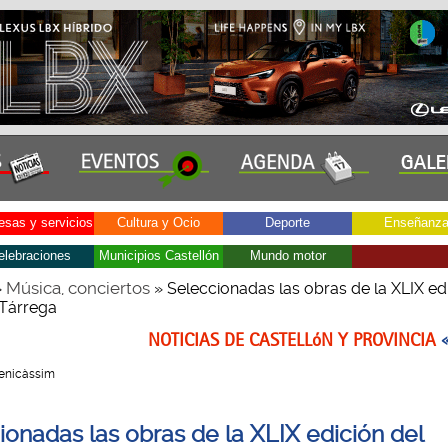
sas y servicios
Cultura y Ocio
Deporte
Enseñanz
elebraciones
Municipios Castellón
Mundo motor
Música, conciertos
»
» Seleccionadas las obras de la XLIX ed
Tárrega
NOTICIAS DE CASTELLóN Y PROVINCIA
 Benicàssim
ionadas las obras de la XLIX edición del