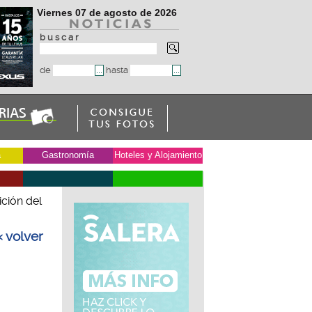
Viernes 07 de agosto de 2026
b u s c a r
de
hasta
a
Gastronomía
Hoteles y Alojamiento
ición del
« volver