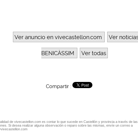
Ver anuncio en vivecastellon.com
Ver noticia
BENICÀSSIM
Ver todas
Compartir :
nalidad de vivecastellon.com es contar lo que sucede en Castellón y provincia a través de las
nes. Si desea realizar alguna observación o reparo sobre las mismas, envíe un correo a
@vivecastellon.com