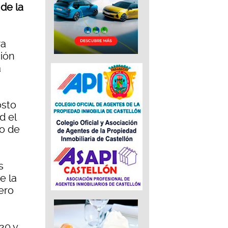
de la
ra
ión
a
osto
d el
to de
s
e la
ero
20 y