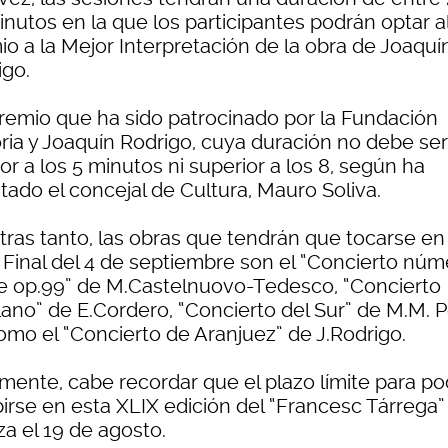
nutos en la que los participantes podrán optar a
io a la Mejor Interpretación de la obra de Joaquí
igo.
remio que ha sido patrocinado por la Fundación
oria y Joaquín Rodrigo, cuya duración no debe ser
ior a los 5 minutos ni superior a los 8, según ha
tado el concejal de Cultura, Mauro Soliva.
tras tanto, las obras que tendrán que tocarse en 
 Final del 4 de septiembre son el “Concierto núm
e op.99” de M.Castelnuovo-Tedesco, “Concierto
llano” de E.Cordero, “Concierto del Sur” de M.M. 
como el “Concierto de Aranjuez” de J.Rodrigo.
lmente, cabe recordar que el plazo límite para p
birse en esta XLIX edición del “Francesc Tárrega”
iza el 19 de agosto.