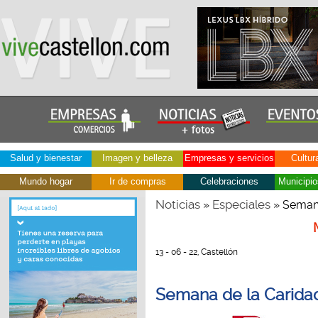
Salud y bienestar
Imagen y belleza
Empresas y servicios
Cultur
Mundo hogar
Ir de compras
Celebraciones
Municipio
Noticias
Especiales
»
» Semana
13 - 06 - 22, Castellón
Semana de la Caridad