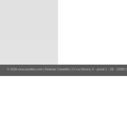
© 2026 vivecastellon.com | Noticias Castellón | C/ La Olivera, 5 - portal 1 - 1B - 12005 