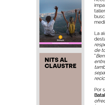
impac
talle
busca
medi
La a
dest
resp
de t
“
Beni
entr
tamb
separ
recic
Por 
Batal
ofrec