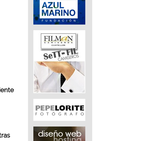
iente
tras