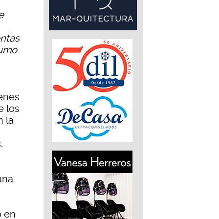
e
entas
sumo
venes
e los
n la
s
.
una
o en