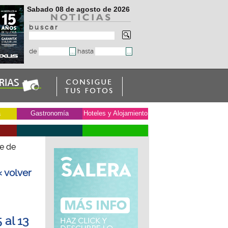
Sabado 08 de agosto de 2026
b u s c a r
de
hasta
a
Gastronomía
Hoteles y Alojamiento
e de
« volver
al 13