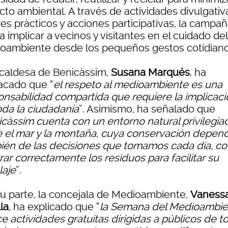
to ambiental. A través de actividades divulgativ
res prácticos y acciones participativas, la campa
 implicar a vecinos y visitantes en el cuidado del
oambiente desde los pequeños gestos cotidiano
lcaldesa de Benicàssim,
Susana Marqués
, ha
acado que “
el respeto al medioambiente es una
onsabilidad compartida que requiere la implicaci
oda la ciudadanía
”. Asimismo, ha señalado que
càssim cuenta con un entorno natural privilegia
e el mar y la montaña, cuya conservación depen
ién de las decisiones que tomamos cada día, c
ar correctamente los residuos para facilitar su
laje
”.
su parte, la concejala de Medioambiente,
Vaness
la
, ha explicado que “
la Semana del Medioambie
e actividades gratuitas dirigidas a públicos de t