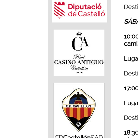
Dest
SÁBA
10:00
cami
Luga
Dest
17:0
Luga
Dest
18:30