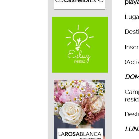
play
Lugar
Desti
Inscr
(Act
DOMI
Camp
resi
Desti
LUNE