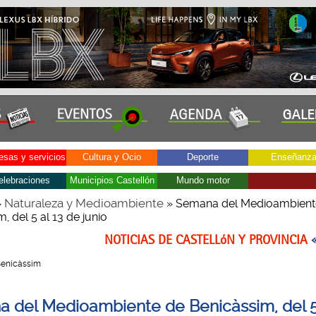
sas y servicios
Cultura y Ocio
Deporte
Enseñanz
elebraciones
Municipios Castellón
Mundo motor
Naturaleza y Medioambiente
»
» Semana del Medioambient
, del 5 al 13 de junio
NOTICIAS DE CASTELLóN Y PROVINCIA
 Benicàssim
 del Medioambiente de Benicàssim, del 5 