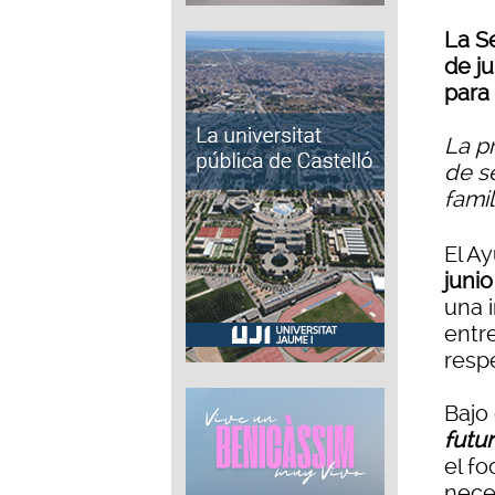
La S
de j
para
La p
de se
famil
El A
junio
una i
entr
resp
Bajo 
futu
el fo
neces