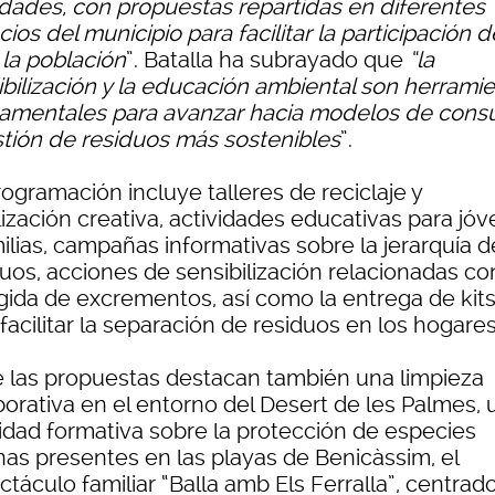
edades, con propuestas repartidas en diferentes
ios del municipio para facilitar la participación d
 la población
”. Batalla ha subrayado que
“la
ibilización y la educación ambiental son herrami
amentales para avanzar hacia modelos de con
stión de residuos más sostenibles
”.
ogramación incluye talleres de reciclaje y
lización creativa, actividades educativas para jó
ilias, campañas informativas sobre la jerarquía d
uos, acciones de sensibilización relacionadas co
gida de excrementos, así como la entrega de kit
facilitar la separación de residuos en los hogares
e las propuestas destacan también una limpieza
borativa en el entorno del Desert de les Palmes, 
vidad formativa sobre la protección de especies
nas presentes en las playas de Benicàssim, el
táculo familiar “Balla amb Els Ferralla”, centrad