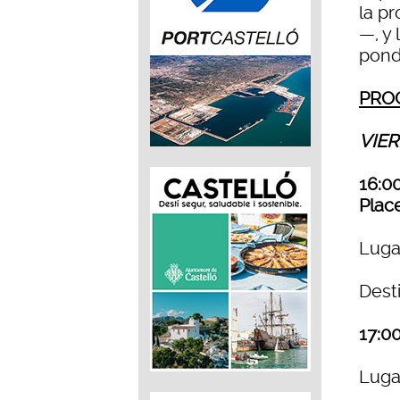
la pr
—, y
pondr
PRO
VIER
16:00
Place
Luga
Desti
17:00
Luga