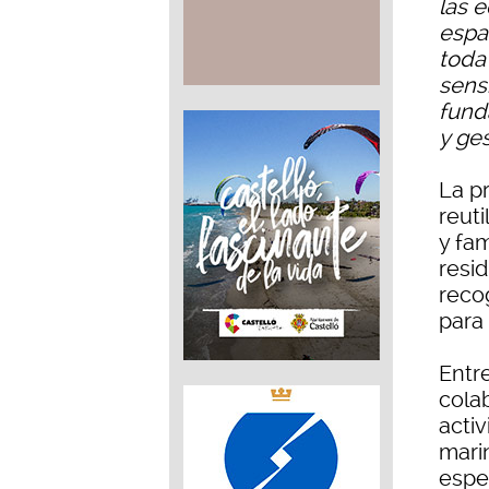
las 
espac
toda
sens
fund
y ge
La pr
reuti
y fam
resid
reco
para 
Entr
cola
acti
mari
espec