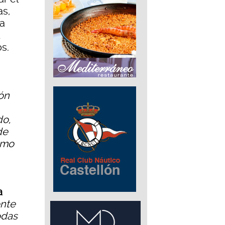
as,
ña
s.
ón
do,
de
omo
a
nte
odas