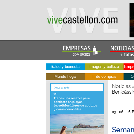
Salud y bienestar
Imagen y belleza
Empre
Mundo hogar
Ir de compras
C
Noticias
Benicàssim
03 - 06 - 26,
Semana