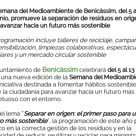
emana del Medioambiente de Benicàssim, del 5 a
unio, promueve la separación de residuos en orig
 avanzar hacia un futuro más sostenible
rogramación incluye talleres de reciclaje, campa
nsibilización, limpiezas colaborativas, espectácu
iares y un mercado circular sostenible
Benicàssim
yuntamiento de
celebrará
del 5 al 13
una nueva edición de la
Semana del Medioambi
niciativa destinada a fomentar hábitos sostenibl
e la ciudadanía para avanzar hacia un futuro más
etuoso con el entorno.
el lema “
Separar en origen: el primer paso para 
ro más sostenible
”, la programación de este año
co en la correcta gestión de los residuos y en la
idad de reducir, reutilizar y reciclar para minimiz