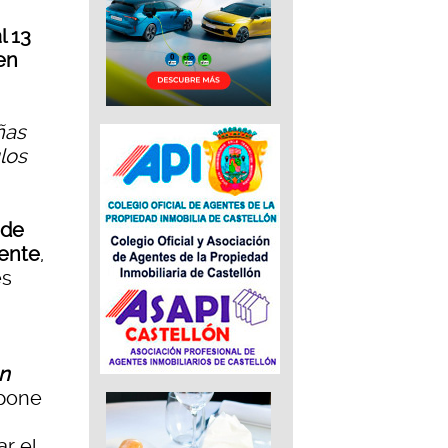
l 13
en
ñas
los
 de
ente
,
es
un
 pone
ar el