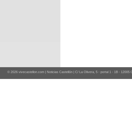
© 2026 vivecastellon.com | Noticias Castellón | C/ La Olivera, 5 - portal 1 - 1B - 12005 