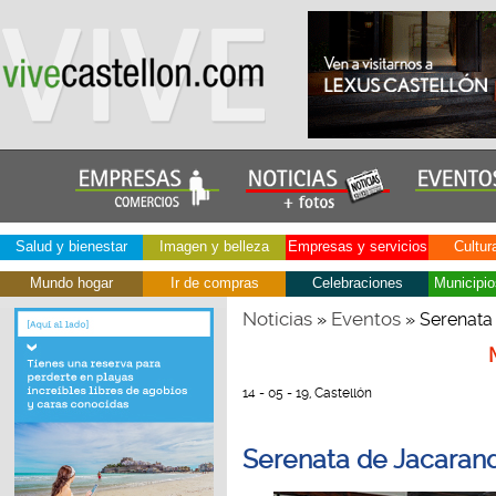
Salud y bienestar
Imagen y belleza
Empresas y servicios
Cultur
Mundo hogar
Ir de compras
Celebraciones
Municipio
Noticias
Eventos
»
» Serenata 
14 - 05 - 19, Castellón
Serenata de Jacarand