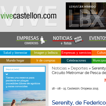
Salud y bienestar
Imagen y belleza
Empresas y servicios
Cultur
Mundo hogar
Ir de compras
Celebraciones
Municipio
Noticias
Deportes
»
» Serenity
Circuito Metromar de Pesca de
18 - 08 - 15, Castellón, Oropesa 2015
Serenity, de Federico