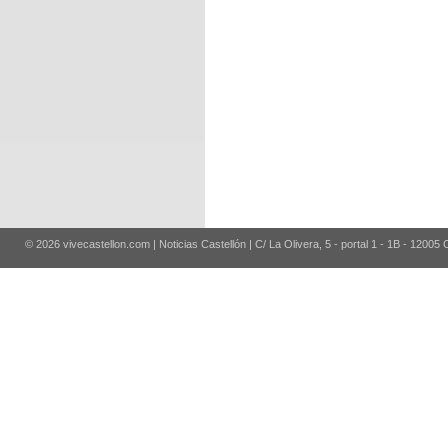
© 2026 vivecastellon.com | Noticias Castellón | C/ La Olivera, 5 - portal 1 - 1B - 12005 