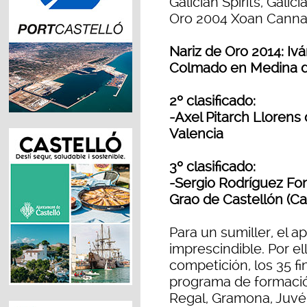
Galician Spirits, Galic
Oro 2004 Xoan Cannas)
Nariz de Oro 2014: Iv
Colmado en Medina d
2º clasificado:
-Axel Pitarch Llorens
Valencia
3º clasificado:
-Sergio Rodríguez Fon
Grao de Castellón (Ca
Para un sumiller, el 
imprescindible. Por el
competición, los 35 f
programa de formació
Regal, Gramona, Juv