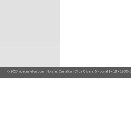
© 2026 vivecastellon.com | Noticias Castellón | C/ La Olivera, 5 - portal 1 - 1B - 12005 