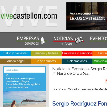
Salud y bienestar
Imagen y belleza
Empresas y servicios
Cultur
Mundo hogar
Ir de compras
Celebraciones
Municipio
Noticias
Eventos
»
» Sergio Ro
3º Nariz de Oro 2014
17 - 06 - 14, Castellón. Restaurante Medi
Sergio Rodríguez Fon