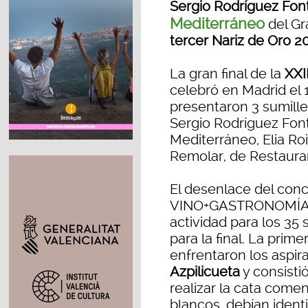
Sergio Rodríguez Fon
Mediterráneo
del Gr
tercer Nariz de Oro 2
La gran final de la
XXII
celebró en Madrid el 1
presentaron 3 sumille
Sergio Rodríguez Fon
Mediterráneo, Elia Ro
Remolar, de Restaur
El desenlace del con
VINO+GASTRONOMÍA– l
actividad para los 35
para la final. La prime
enfrentaron los aspir
Azpilicueta
y consistió
realizar la cata comen
blancos, debían identif