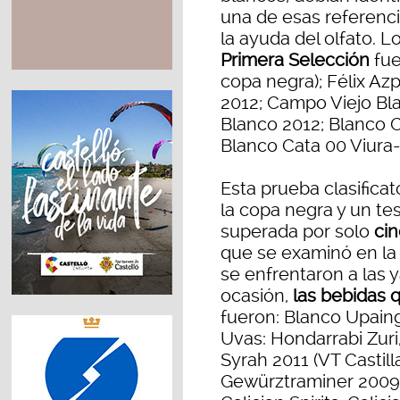
una de esas referenci
la ayuda del olfato. 
Primera Selección
fue
copa negra); Félix Az
2012; Campo Viejo Bl
Blanco 2012; Blanco C
Blanco Cata 00 Viur
Esta prueba clasifica
la copa negra y un te
superada por solo
ci
que se examinó en la ú
se enfrentaron a las 
ocasión,
las bebidas q
fueron: Blanco Upaing
Uvas: Hondarrabi Zuri,
Syrah 2011 (VT Castill
Gewürztraminer 2009 