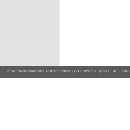
© 2026 vivecastellon.com | Noticias Castellón | C/ La Olivera, 5 - portal 1 - 1B - 12005 