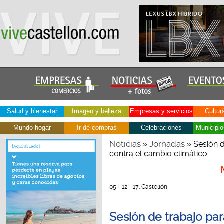
Salud y bienestar
Imagen y belleza
Empresas y servicios
Cultur
Mundo hogar
Ir de compras
Celebraciones
Municipio
Noticias
Jornadas
»
» Sesión 
contra el cambio climático
05 - 12 - 17, Castellón
Sesión de trabajo pa