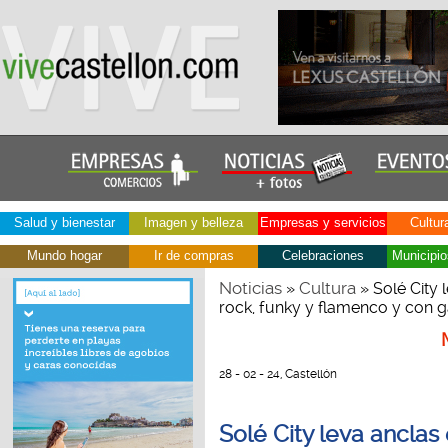
Salud y bienestar
Imagen y belleza
Empresas y servicios
Cultur
Mundo hogar
Ir de compras
Celebraciones
Municipio
Noticias
Cultura
»
» Solé City 
rock, funky y flamenco y con ga
28 - 02 - 24, Castellón
Solé City leva anclas