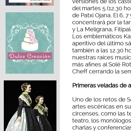
versiones de los cast
del martes 5 (12.30 h
de Patxi Ojana. El 6, 
concentrará por la ta
y La Meligrana, Fitipa
Los emblemáticos Kasp
aperitivo del último s
también a las 12.30 ho
nuestras raíces music
más afines al Solé R
Cheff cerrando la se
Primeras veladas de 
Uno de los retos de S
artes escénicas en su
circenses, como las t
teatro, los monólogos,
charlas y conferenci