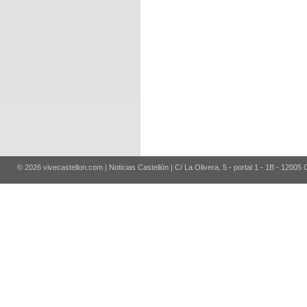
© 2026 vivecastellon.com | Noticias Castellón | C/ La Olivera, 5 - portal 1 - 1B - 12005 