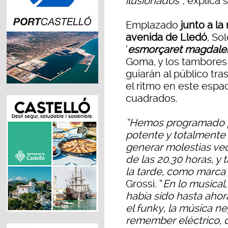
ilusionados
”, explica
Emplazado
junto a la
avenida de Lledó
, So
‘
esmorçaret magdale
Goma, y los tambore
guiarán al público tra
el ritmo en este espac
cuadrados.
“Hemos programado p
potente y totalmente
generar molestias vec
de las 20.30 horas, y 
la tarde, como marca
Grossi. “
En lo musical
había sido hasta ahora
el funky, la música ne
remember eléctrico, 