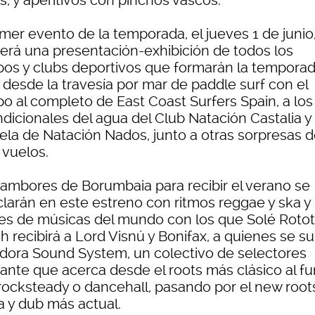
s, y aperitivos con pinchos vascos.
imer evento de la temporada, el jueves 1 de junio
erá una presentación-exhibición de todos los
pos y clubs deportivos que formarán la temporad
 desde la travesía por mar de paddle surf con el
po al completo de East Coast Surfers Spain, a los
dicionales del agua del Club Natación Castalia y 
ela de Natación Nados, junto a otras sorpresas 
 vuelos.
tambores de Borumbaia para recibir el verano se
larán en este estreno con ritmos reggae y ska y
es de músicas del mundo con los que Solé Roto
h recibirá a Lord Visnú y Bonifax, a quienes se s
dora Sound System, un colectivo de selectores
rante que acerca desde el roots más clásico al fu
 rocksteady o dancehall, pasando por el new root
a y dub más actual.