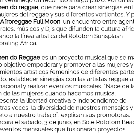
n veraniego un recorrido a largo plazo. Por un la
en do reggae
, que nace para crear sinergias ent
ujeres del reggae y sus diferentes vertientes. Y 
, Afroreggae Full Moon
, un encuentro entre agen
rales, músicos y Dj´s que difunden la cultura afri
endo la línea artística del Rototom Sunsplash
rating África.
en do Reggae
es un proyecto musical que se m
 objetivo empoderar y promover a las mujeres y 
mientos artísticos femeninos de diferentes parte
, establecer sinergias con las artistas reggae a 
nacional y realizar eventos musicales. “Nace de l
n de las mujeres cuando hacemos música.
esenta la libertad creativa e independiente de
tras voces, la diversidad de nuestros mensajes y 
eto a nuestro trabajo”, explican sus promotoras.
ncará el sábado, 3 de junio, en Solé Rototom Bea
eventos mensuales que fusionarán proyectos