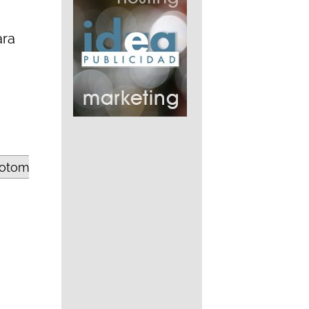
ara
totom