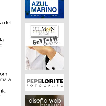
,
a del
la
de
tom
umará
nk,
s,