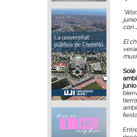
‘Wom
juni
con 
El c
vera
musi
Solé
ambie
junio
bien
tierr
ambi
fies
Entr