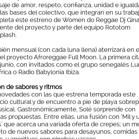
aje de amor, respeto, confianza, unidad e iguald
 las bases del colectivo, que integran en su trabaj
leta este estreno de Women do Reggae Dj Gina
dente del proyecto y parte del equipo Rototom
plash.
ién mensual (con cada luna llena) aterrizará en e
el proyecto Afroreggae Full Moon. La primera cita
 junio, con invitados como el grupo senegalés L
rica o Radio Babylonia Ibiza.
ón de sabores y ritmos
novedades con las que estrena temporada este
cio cultural y de encuentro a pie de playa sobre
usical. Gastronómicamente, Solé sorprende con
s propuestas. Entre ellas, una fusión con ‘Mil y 
s’ que acerca una variada oferta de crepes; un 
eto de nuevos sabores para desayunos, comidas 