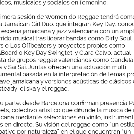
ticos, musicales y sociales en femenino.
rimera sesión de Women do Reggae tendrá com
 a Jamaican Girl Duo, que integran Key Day, cono
a escena jamaicana y jazz valenciana con un ampl
rido musical tras liderar bandas como Dirty Soul
rs o Los Offbeaters y proyectos propios como
Board o Key Day Swingtet; y Clara Calvo, actual
ista de grupos reggae valencianos como Candela
 y Saï Saï. Juntas ofrecen una actuación multi
rumental basada en la interpretación de temas pr
lave jamaicana y versiones acústicas de clásicos 
teady, el ska y el reggae.
su parte, desde Barcelona confirman presencia P
ts, colectivo artístico que difunde la música de 
icana mediante selecciones en vinilo, instrument
s en directo. Su visión del reggae como “un estil
ativo por naturaleza” en el que encuentran “un