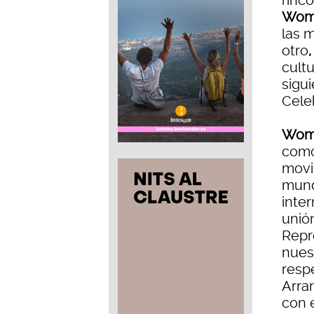
rincó
Wom
las m
otro
cultu
sigui
Celeb
Wom
como
movi
mundo
inter
unió
Repr
nues
resp
Arra
con 