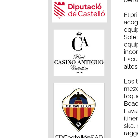
cena
El pr
acog
equi
Solé:
equi
incon
Escu
altos
Los 
mezc
toqu
Beac
Lava
itine
ska,
ragg