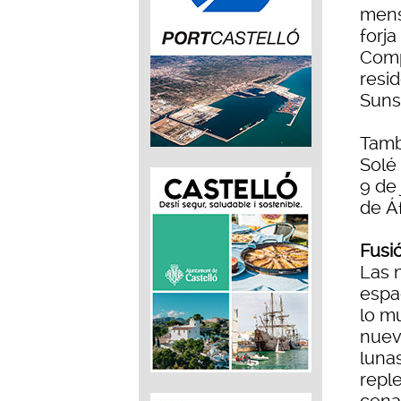
mens
forja
Comp
resi
Suns
Tamb
Solé 
9 de
de Áf
Fusi
Las 
espa
lo m
nueva
luna
repl