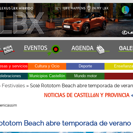
sas y servicios
Cultura y Ocio
Deporte
Enseñanz
elebraciones
Municipios Castellón
Mundo motor
Festivales
»
» Solé Rototom Beach abre temporada de vera
NOTICIAS DE CASTELLóN Y PROVINCIA
 Benicàssim
ototom Beach abre temporada de verano