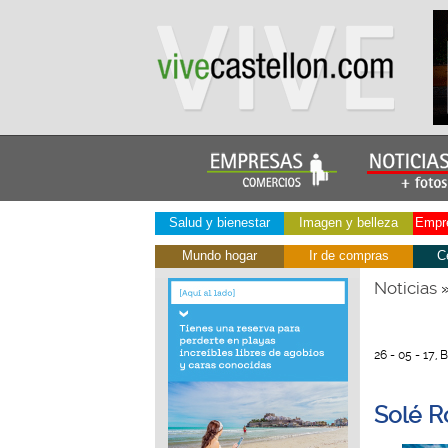
Salud y bienestar
Imagen y belleza
Empre
Mundo hogar
Ir de compras
C
Noticias
26 - 05 - 17,
Solé R