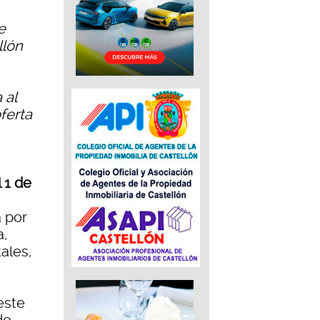
e
llón
 al
ferta
 1 de
 por
a,
ales,
este