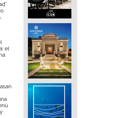
ad”
o.
,
l
: el
una
pasan
una
menú
y