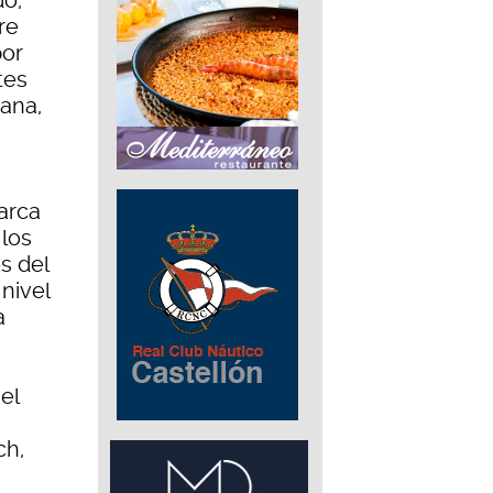
do,
re
por
tes
cana,
arca
los
s del
nivel
a
el
ch,