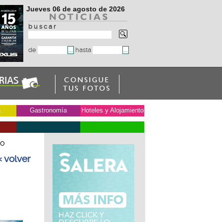
Jueves 06 de agosto de 2026
b u s c a r
de
hasta
a
Gastronomía
Hoteles y Alojamiento
no
« volver