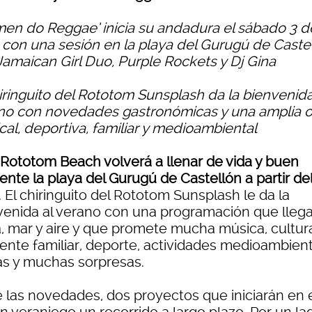
en do Reggae’ inicia su andadura el sábado 3 d
o con una sesión en la playa del Gurugú de Caste
Jamaican Girl Duo, Purple Rockets y Dj Gina
hiringuito del Rototom Sunsplash da la bienvenida
no con novedades gastronómicas y una amplia o
cal, deportiva, familiar y medioambiental
 Rototom Beach volverá a llenar de vida y buen
nte la playa del Gurugú de Castellón a partir del
. El chiringuito del Rototom Sunsplash le da la
venida al verano con una programación que llega
a, mar y aire y que promete mucha música, cultur
ente familiar, deporte, actividades medioambient
tas y muchas sorpresas.
e las novedades, dos proyectos que iniciarán en 