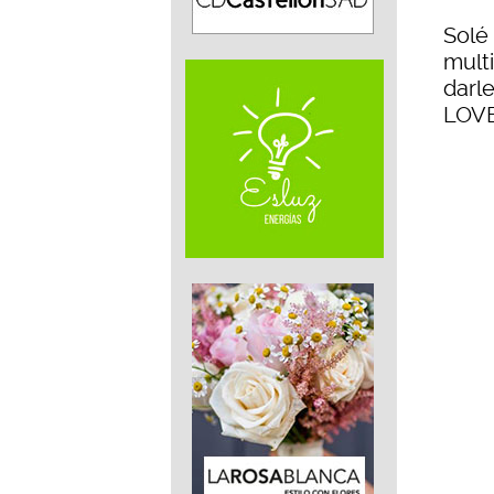
Solé
multi
darl
LOVE