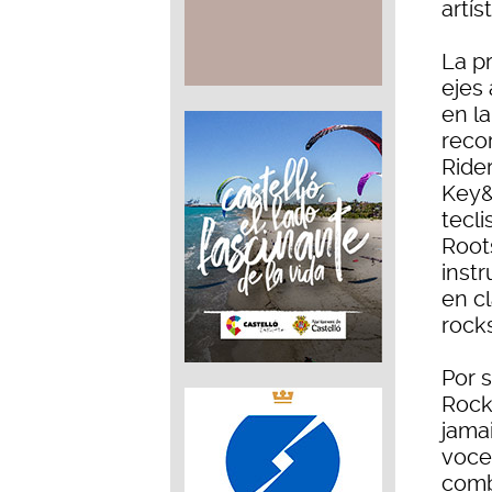
artís
La p
ejes
en l
recor
Ride
Key&
tecl
Roots
inst
en c
rocks
Por 
Rocke
jama
voce
comb