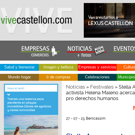
Salud y bienestar
Imagen y belleza
Empresas y servicios
Cultur
Mundo hogar
Ir de compras
Celebraciones
Municipio
Noticias
Festivales
»
» Stella 
activista Helena Maleno acerc
pro derechos humanos
27 - 07 - 23, Benicàssim