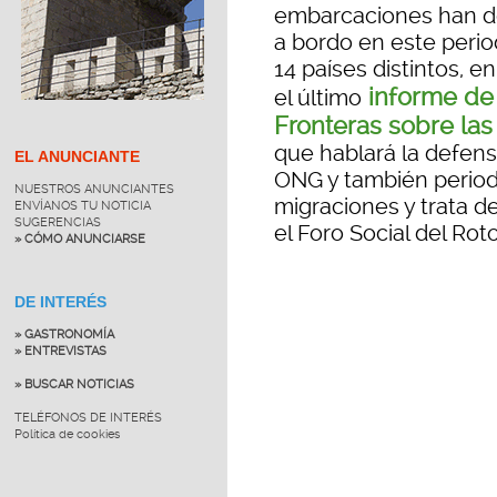
embarcaciones han d
a bordo en este perio
14 países distintos, e
informe de
el último
Fronteras sobre la
que hablará la defe
EL ANUNCIANTE
ONG y también periodi
NUESTROS ANUNCIANTES
migraciones y trata 
ENVÍANOS TU NOTICIA
SUGERENCIAS
el Foro Social del Ro
» CÓMO ANUNCIARSE
DE INTERÉS
» GASTRONOMÍA
» ENTREVISTAS
» BUSCAR NOTICIAS
TELÉFONOS DE INTERÉS
Política de cookies