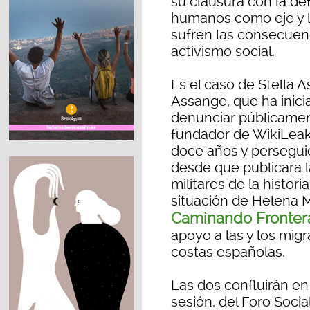
su clausura con la de
humanos como eje y l
sufren las consecuen
activismo social.
Es el caso de Stella 
Assange, que ha inici
denunciar públicament
fundador de WikiLeak
doce años y perseguid
desde que publicara l
militares de la histor
situación de Helena M
Caminando Fronter
apoyo a las y los mig
costas españolas.
Las dos confluirán en
sesión, del Foro Socia