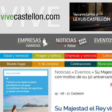
Salud y bienestar
Imagen y belleza
Empresas y servicios
Cultur
Mundo hogar
Ir de compras
Celebraciones
Municipio
Noticias
Eventos
»
» Su Majesta
con motivo de su 50 aniversari
15 - 06 - 17, Castellón
Su Majestad el Rey vis