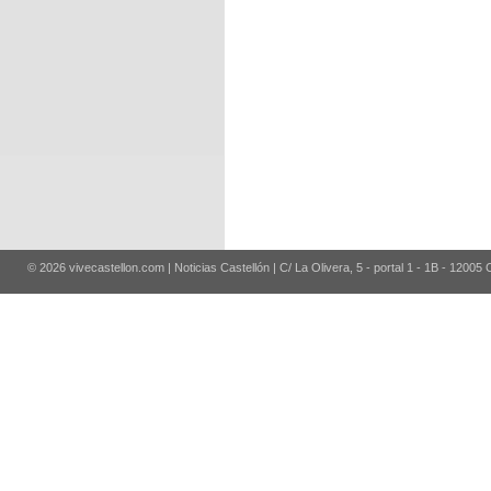
© 2026 vivecastellon.com | Noticias Castellón | C/ La Olivera, 5 - portal 1 - 1B - 12005 