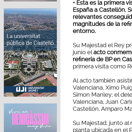
• Esta es la primera v
España a Castellón. 
relevantes conseguido
magnitudes de la ref
entorno.
Su Majestad el Rey pr
junio el
acto conmemor
refinería de BP en Cas
primera visita como R
Al acto también asisti
Valenciana, Ximo Puig
Simon Manley; el del
Valenciana, Juan Carl
Castellón, Amparo Mar
Su Majestad, junto al 
planta ubicada en el P