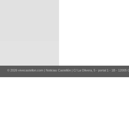
© 2026 vivecastellon.com | Noticias Castellón | C/ La Olivera, 5 - portal 1 - 1B - 12005 