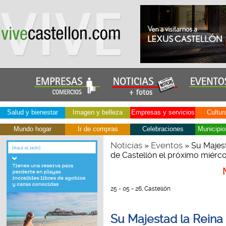
Salud y bienestar
Imagen y belleza
Empresas y servicios
Cultur
Mundo hogar
Ir de compras
Celebraciones
Municipio
Noticias
Eventos
»
» Su Majest
de Castellón el próximo miérc
25 - 05 - 26, Castellón
Su Majestad la Reina 