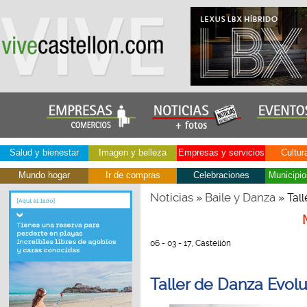
Salud y bienestar
Imagen y belleza
Empresas y servicios
Cultur
Mundo hogar
Ir de compras
Celebraciones
Municipio
Noticias
Baile y Danza
»
» Tall
06 - 03 - 17, Castellón
Taller de Danza Evolu