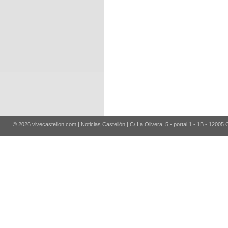
© 2026 vivecastellon.com | Noticias Castellón | C/ La Olivera, 5 - portal 1 - 1B - 12005 