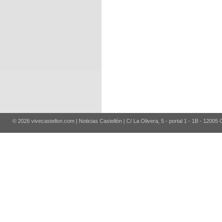
© 2026 vivecastellon.com | Noticias Castellón | C/ La Olivera, 5 - portal 1 - 1B - 12005 