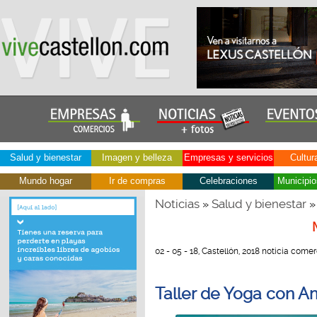
Salud y bienestar
Imagen y belleza
Empresas y servicios
Cultur
Mundo hogar
Ir de compras
Celebraciones
Municipio
Noticias
Salud y bienestar
»
»
02 - 05 - 18, Castellón, 2018 noticia comer
Taller de Yoga con 