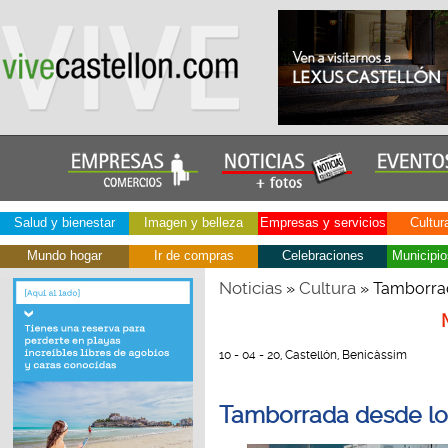
Salud y bienestar
Imagen y belleza
Empresas y servicios
Cultur
Mundo hogar
Ir de compras
Celebraciones
Municipio
Noticias
Cultura
»
» Tamborrad
10 - 04 - 20, Castellón, Benicàssim
Tamborrada desde lo