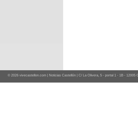
© 2026 vivecastellon.com | Noticias Castellón | C/ La Olivera, 5 - portal 1 - 1B - 12005 