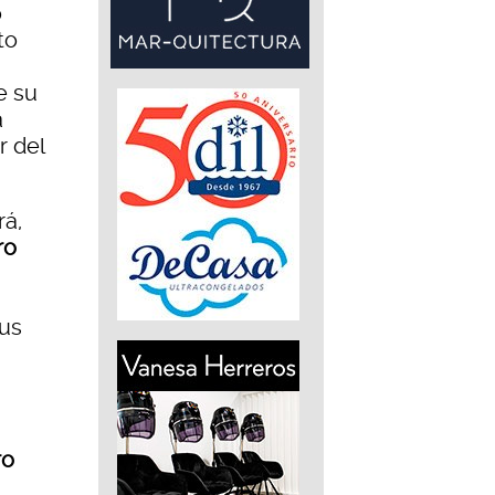
o
to
e su
a
r del
rá,
ro
sus
ro