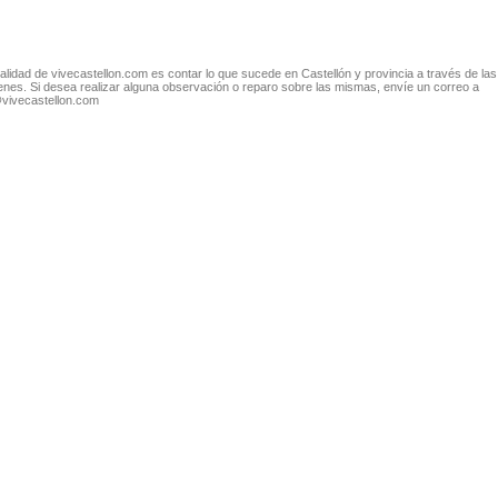
nalidad de vivecastellon.com es contar lo que sucede en Castellón y provincia a través de las
nes. Si desea realizar alguna observación o reparo sobre las mismas, envíe un correo a
@vivecastellon.com