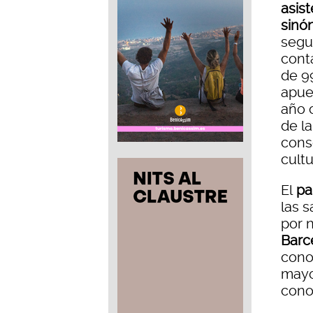
asis
sinó
segu
cont
de 9
apue
año 
de la
cons
cultu
El
pal
las s
por 
Barc
cono
mayo
conoc