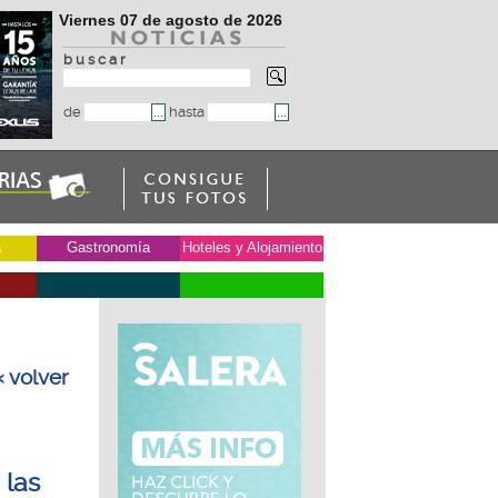
Viernes 07 de agosto de 2026
b u s c a r
de
hasta
a
Gastronomía
Hoteles y Alojamiento
« volver
 las