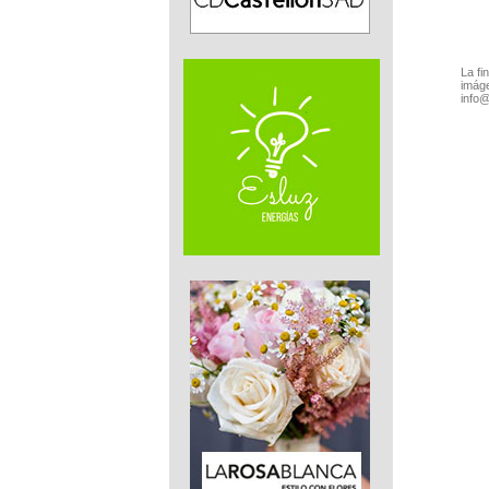
La fi
imáge
info