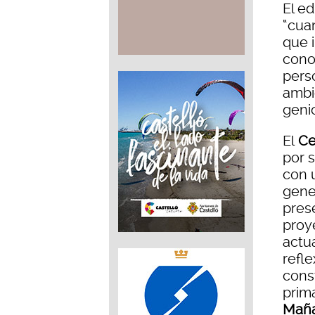
El e
“cua
que i
cono
perso
ambic
genio
El
Ce
por 
con 
gene
pres
proy
actua
refle
cons
prima
Mañ