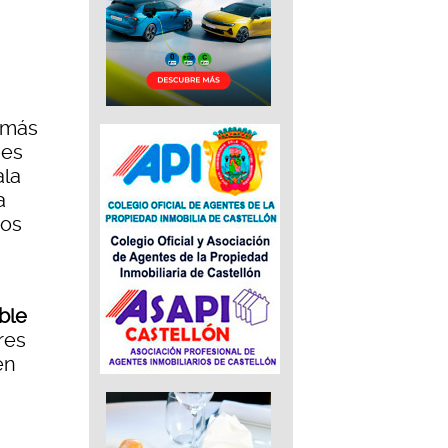
 más
nes
ala
a
tos
ble
res
en