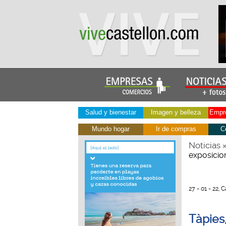
Salud y bienestar
Imagen y belleza
Empre
Mundo hogar
Ir de compras
C
Noticias
exposicio
27 - 01 - 22, 
Tàpies