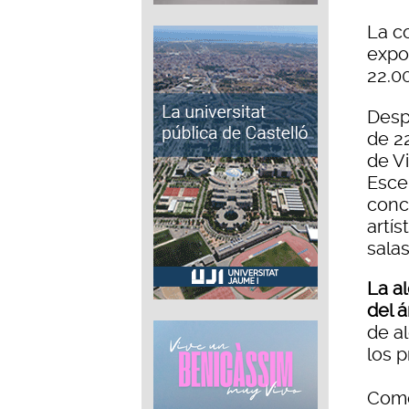
La c
expos
22.0
Desp
de 2
de Vi
Esce
conc
artí
sala
La a
del á
de a
los 
Como