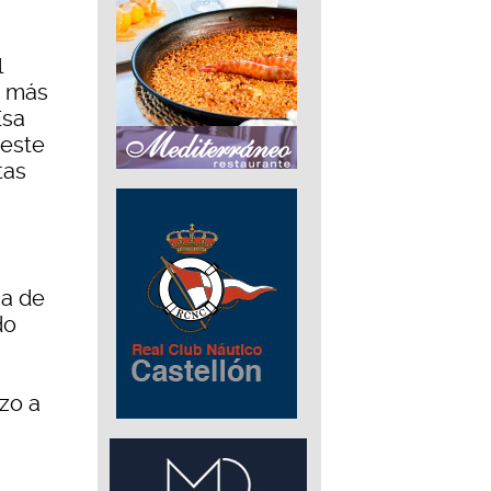
l
e más
Esa
 este
tas
na de
do
zo a