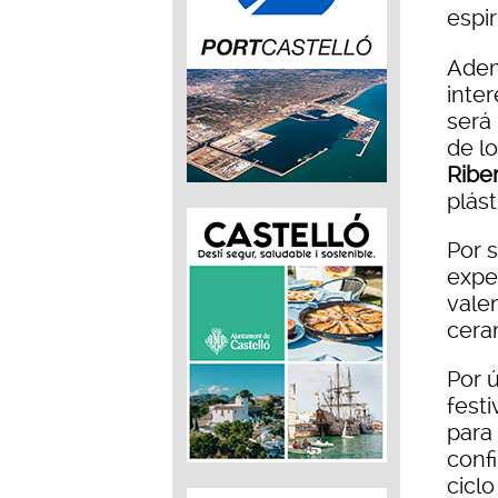
espi
Adem
inte
será
de l
Ribe
plást
Por s
expe
vale
ceram
Por 
festi
para
conf
ciclo