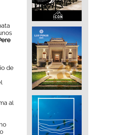
pata
gunos
Pere
io de
l
ma al
s
ano
do