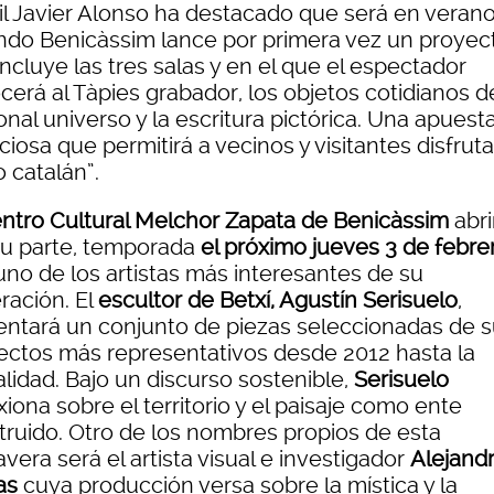
dil Javier Alonso ha destacado que será en veran
ndo Benicàssim lance por primera vez un proyec
ncluye las tres salas y en el que el espectador
cerá al Tàpies grabador, los objetos cotidianos d
nal universo y la escritura pictórica. Una apuest
iosa que permitirá a vecinos y visitantes disfruta
 catalán”.
ntro Cultural Melchor Zapata de Benicàssim
abri
su parte, temporada
el próximo jueves 3 de febre
uno de los artistas más interesantes de su
ración. El
escultor de Betxí, Agustín Serisuelo
,
entará un conjunto de piezas seleccionadas de 
ectos más representativos desde 2012 hasta la
lidad. Bajo un discurso sostenible,
Serisuelo
xiona sobre el territorio y el paisaje como ente
truido. Otro de los nombres propios de esta
vera será el artista visual e investigador
Alejand
as
cuya producción versa sobre la mística y la