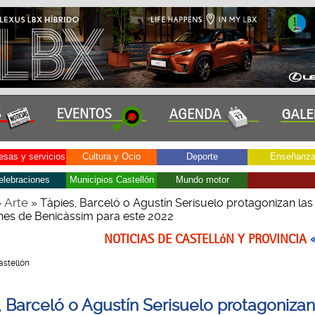
sas y servicios
Cultura y Ocio
Deporte
Enseñanz
elebraciones
Municipios Castellón
Mundo motor
Arte
»
» Tàpies, Barceló o Agustín Serisuelo protagonizan las
nes de Benicàssim para este 2022
NOTICIAS DE CASTELLóN Y PROVINCIA
Castellón
, Barceló o Agustín Serisuelo protagonizan