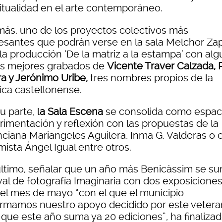
ritualidad en el arte contemporáneo.
ás, uno de los proyectos colectivos más
resantes que podrán verse en la sala Melchor Za
 la producción ‘De la matriz a la estampa’ con al
os mejores grabados de
Vicente Traver Calzada, 
ra y Jerónimo Uribe,
tres nombres propios de la
ica castellonense.
u parte, l
a Sala Escena
se consolida como espac
rimentación y reflexión con las propuestas de la
nciana Mariangeles Aguilera, Inma G. Valderas o e
ista Ángel Igual entre otros.
último, señalar que un año más Benicàssim se su
val de fotografía Imaginaria con dos exposicione
 el mes de mayo “con el que el municipio
irmamos nuestro apoyo decidido por este veter
 que este año suma ya 20 ediciones”, ha finaliza