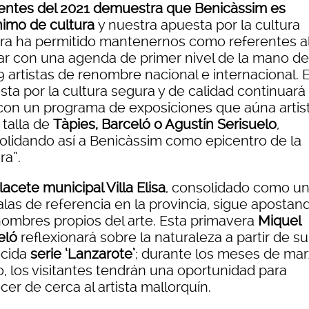
tentes del 2021 demuestra que Benicàssim es
nimo de cultura
y nuestra apuesta por la cultura
ra ha permitido mantenernos como referentes a
ar con una agenda de primer nivel de la mano d
9 artistas de renombre nacional e internacional. 
sta por la cultura segura y de calidad continuará
con un programa de exposiciones que aúna artis
 talla de
Tàpies, Barceló o Agustín Serisuelo
,
olidando así a Benicàssim como epicentro de la
ra”.
acete municipal Villa Elisa
, consolidado como u
alas de referencia en la provincia, sigue apostan
nombres propios del arte. Esta primavera
Miquel
eló
reflexionará sobre la naturaleza a partir de su
cida
serie ‘Lanzarote’
; durante los meses de mar
, los visitantes tendrán una oportunidad para
er de cerca al artista mallorquín.