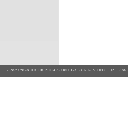
© 2026 vivecastellon.com | Noticias Castellón | C/ La Olivera, 5 - portal 1 - 1B - 12005 