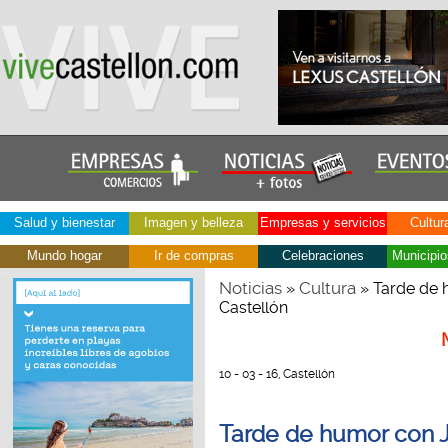
Salud y bienestar
Imagen y belleza
Empresas y servicios
Cultur
Mundo hogar
Ir de compras
Celebraciones
Municipio
Noticias
Cultura
»
» Tarde de 
Castellón
10 - 03 - 16, Castellón
Tarde de humor con J