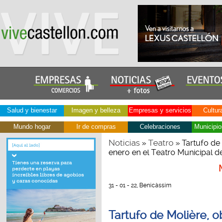
Salud y bienestar
Imagen y belleza
Empresas y servicios
Cultur
Mundo hogar
Ir de compras
Celebraciones
Municipio
Noticias
Teatro
»
» Tartufo de
enero en el Teatro Municipal 
31 - 01 - 22, Benicàssim
Tartufo de Molière, o