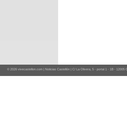
© 2026 vivecastellon.com | Noticias Castellón | C/ La Olivera, 5 - portal 1 - 1B - 12005 