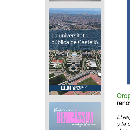
Orop
reno
El es
y la 