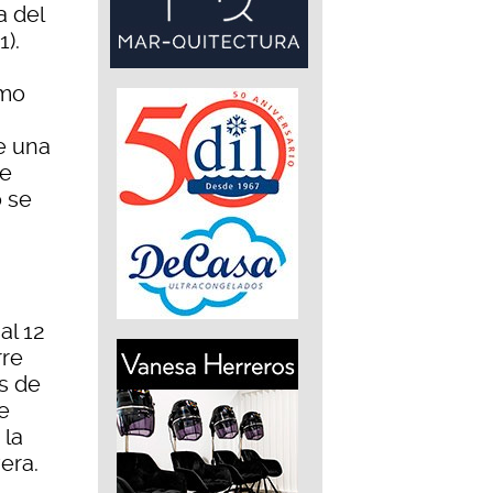
a del
1).
imo
de una
de
o se
al 12
rre
s de
e
 la
era.