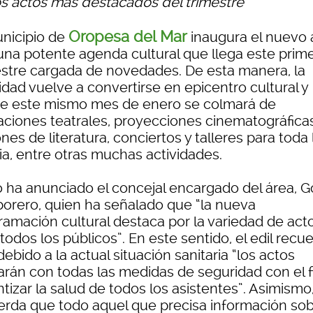
os actos más destacados del trimestre
Oropesa del Mar
unicipio de
inaugura el nuevo
una potente agenda cultural que llega este prim
estre cargada de novedades. De esta manera, la
idad vuelve a convertirse en epicentro cultural y
e este mismo mes de enero se colmará de
aciones teatrales, proyecciones cinematográficas
nes de literatura, conciertos y talleres para toda 
ia, entre otras muchas actividades.
lo ha anunciado el concejal encargado del área, G
orero, quien ha señalado que “la nueva
ramación cultural destaca por la variedad de act
todos los públicos”. En este sentido, el edil recu
ebido a la actual situación sanitaria “los actos
arán con todas las medidas de seguridad con el f
tizar la salud de todos los asistentes”. Asimismo
erda que todo aquel que precisa información so