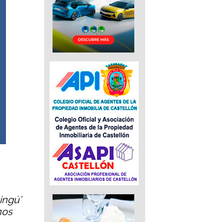
ingú’
nos