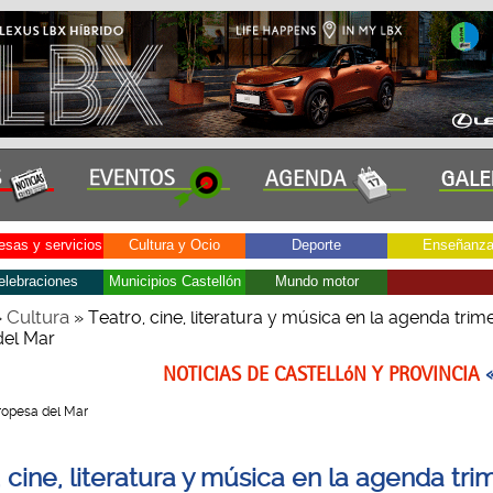
sas y servicios
Cultura y Ocio
Deporte
Enseñanz
elebraciones
Municipios Castellón
Mundo motor
Cultura
»
» Teatro, cine, literatura y música en la agenda trim
del Mar
NOTICIAS DE CASTELLóN Y PROVINCIA
 Oropesa del Mar
 cine, literatura y música en la agenda tri