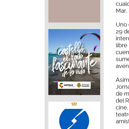
cual
Mar, 
Uno 
29 de
inter
libr
cuent
sume
aven
Asim
Jorna
de m
del 
cine
teatr
amis