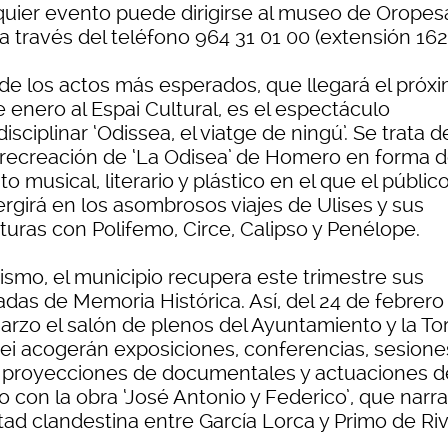
quier evento puede dirigirse al museo de Oropes
a través del teléfono 964 31 01 00 (extensión 162
de los actos más esperados, que llegará el próx
 enero al Espai Cultural, es el espectáculo
disciplinar ‘Odissea, el viatge de ningú’. Se trata 
e recreación de ‘La Odisea’ de Homero en forma 
o musical, literario y plástico en el que el públic
rgirá en los asombrosos viajes de Ulises y sus
turas con Polifemo, Circe, Calipso y Penélope.
ismo, el municipio recupera este trimestre sus
das de Memoria Histórica. Así, del 24 de febrero 
arzo el salón de plenos del Ayuntamiento y la To
Rei acogerán exposiciones, conferencias, sesione
, proyecciones de documentales y actuaciones d
o con la obra ‘José Antonio y Federico’, que narra
tad clandestina entre García Lorca y Primo de Riv