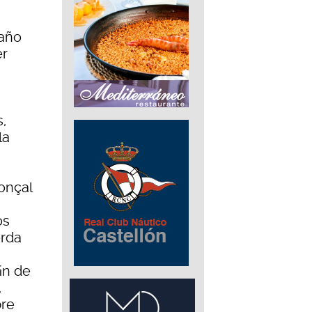
 año
er
,
la
onçal
os
erda
in de
,
bre