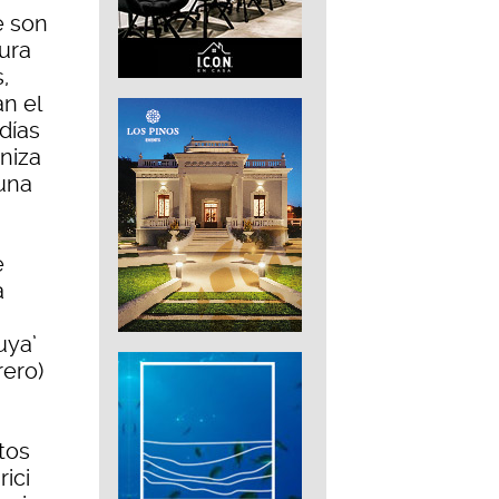
e son
tura
,
n el
días
niza
auna
e
a
uya’
rero)
tos
ici