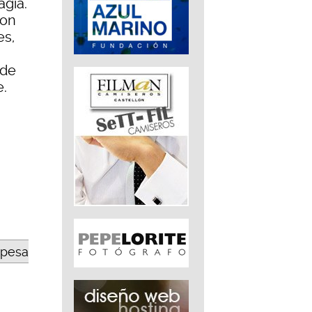
agia.
con
es,
 de
e.
opesa