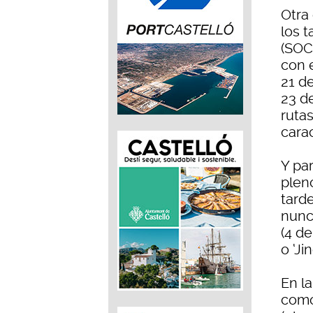
Otra
los 
(SOC)
con 
21 d
23 d
rutas
carac
Y pa
plen
tard
nunca
(4 de
o ‘Ji
En l
como