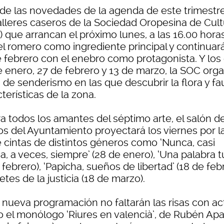
 de las novedades de la agenda de este trimestr
talleres caseros de la Sociedad Oropesina de Cul
 que arrancan el próximo lunes, a las 16.00 horas
el romero como ingrediente principal y continuará
e febrero con el enebro como protagonista. Y los 
e enero, 27 de febrero y 13 de marzo, la SOC orga
 de senderismo en las que descubrir la flora y f
terísticas de la zona.
ra todos los amantes del séptimo arte, el salón d
os del Ayuntamiento proyectará los viernes por l
e cintas de distintos géneros como ‘Nunca, casi
, a veces, siempre’ (28 de enero), ‘Una palabra t
 febrero), ‘Papicha, sueños de libertad’ (18 de feb
netes de la justicia (18 de marzo).
a nueva programación no faltarán las risas con ac
 el monólogo ‘Riures en valencià’, de Rubén Apar