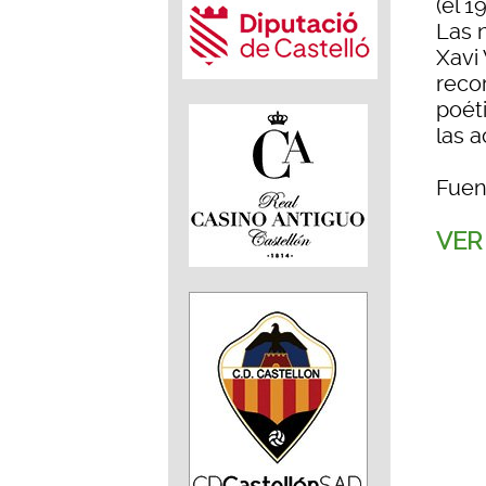
(el 1
Las 
Xavi 
recor
poét
las 
Fuen
VER