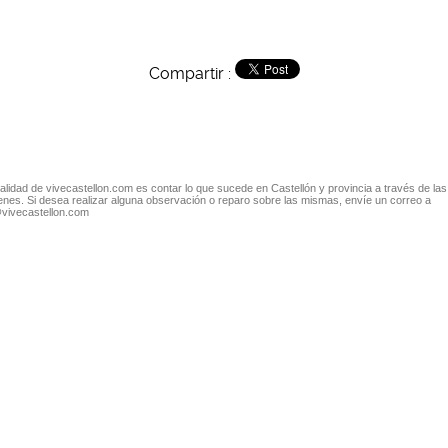
Compartir :
nalidad de vivecastellon.com es contar lo que sucede en Castellón y provincia a través de las
nes. Si desea realizar alguna observación o reparo sobre las mismas, envíe un correo a
@vivecastellon.com