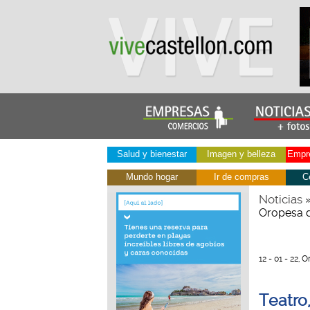
Salud y bienestar
Imagen y belleza
Empre
Mundo hogar
Ir de compras
C
Noticias
Oropesa 
12 - 01 - 22,
Teatro,