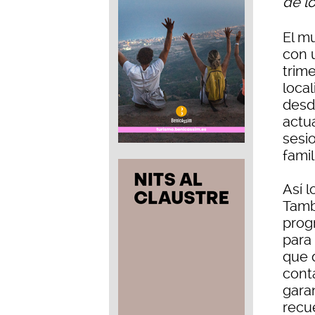
de l
El m
con 
trim
local
desd
actu
sesio
famil
Así 
Tamb
prog
para 
que d
cont
garan
recu