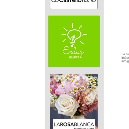
La fi
imáge
info