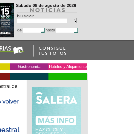
Sabado 08 de agosto de 2026
b u s c a r
de
hasta
a
Gastronomía
Hoteles y Alojamiento
estral de
« volver
mestral