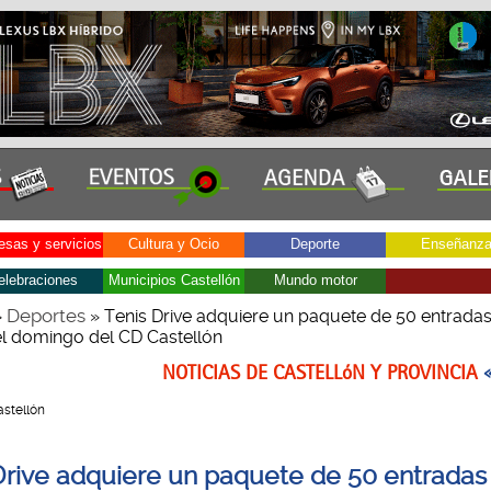
sas y servicios
Cultura y Ocio
Deporte
Enseñanz
elebraciones
Municipios Castellón
Mundo motor
Deportes
»
» Tenis Drive adquiere un paquete de 50 entradas
el domingo del CD Castellón
NOTICIAS DE CASTELLóN Y PROVINCIA
Castellón
Drive adquiere un paquete de 50 entradas