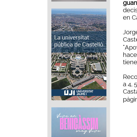
gua
decis
en Ca
Jorge
Cast
"Apo
hace
tiene
Reco
a 4, 
Casta
págin