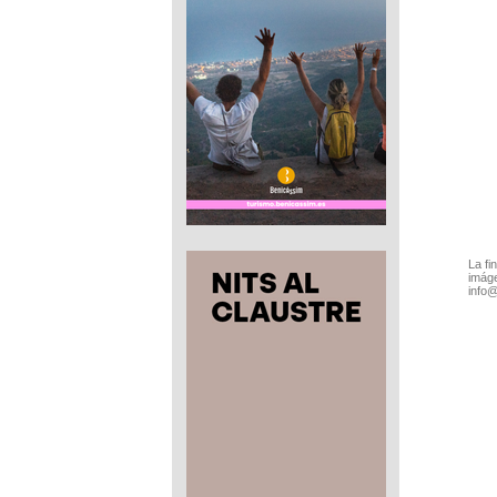
La fi
imáge
info