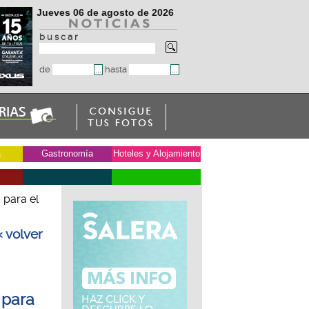
Jueves 06 de agosto de 2026
b u s c a r
de
hasta
a
Gastronomía
Hoteles y Alojamiento
 para el
« volver
 para