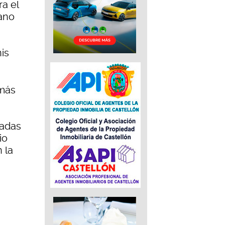
a el
tano
is
más
radas
io
 la