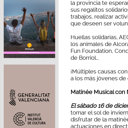
la provincia te espera
sus regalitos solidar
trabajos, realizar acti
que deseen ser volunt
Huellas solidarias, A
los animales de Alcora
Fun Foundation, Conq
de Borriol…
¡Múltiples causas con
a los más jóvenes de c
Matinée Musical con
El sábado 16 de dicie
tomar el sol de invier
disfrutar de la matin
actuaciones en direct