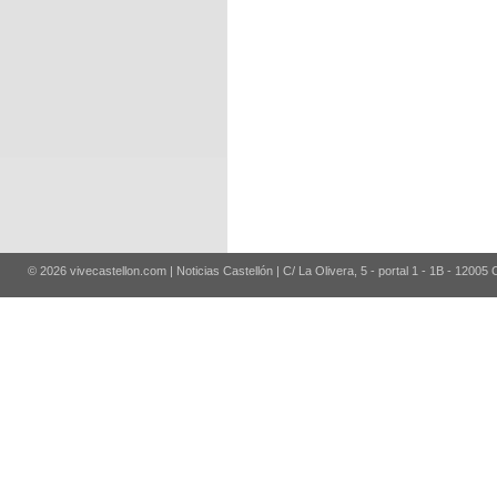
© 2026 vivecastellon.com | Noticias Castellón | C/ La Olivera, 5 - portal 1 - 1B - 12005 