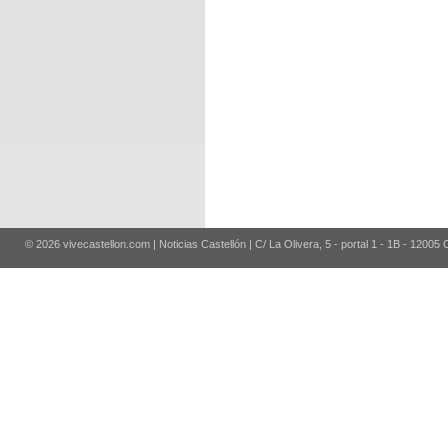
© 2026 vivecastellon.com | Noticias Castellón | C/ La Olivera, 5 - portal 1 - 1B - 12005 