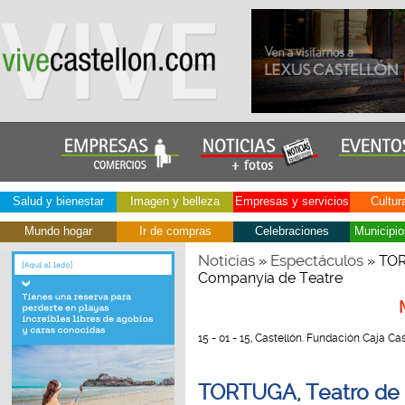
Salud y bienestar
Imagen y belleza
Empresas y servicios
Cultur
Mundo hogar
Ir de compras
Celebraciones
Municipio
Noticias
Espectáculos
»
» TOR
Companyia de Teatre
15 - 01 - 15, Castellón. Fundación Caja Ca
TORTUGA, Teatro de 