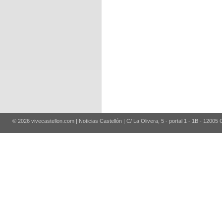
© 2026 vivecastellon.com | Noticias Castellón | C/ La Olivera, 5 - portal 1 - 1B - 12005 