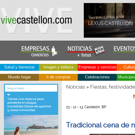
Salud y bienestar
Imagen y belleza
Empresas y servicios
Cultur
Mundo hogar
Ir de compras
Celebraciones
Municipio
Noticias
Fiestas, festividad
»
23 - 12 - 13, Castellón. BP
Tradicional cena de 