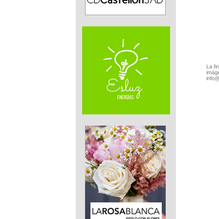
La fi
imáge
info