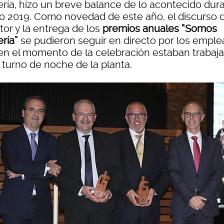
nería, hizo un breve balance de lo acontecido dur
ño 2019. Como novedad de este año, el discurso d
tor y la entrega de los
premios anuales “Somos
ería”
se pudieron seguir en directo por los empl
en el momento de la celebración estaban trabaj
 turno de noche de la planta.