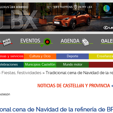
sas y servicios
Cultura y Ocio
Deporte
Enseñanz
elebraciones
Municipios Castellón
Mundo motor
Fiestas, festividades
»
» Tradicional cena de Navidad de la re
NOTICIAS DE CASTELLóN Y PROVINCIA
Castellón
ional cena de Navidad de la refinería de B