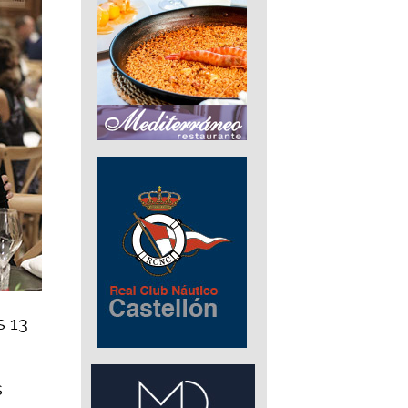
s 13
s