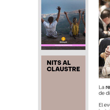
La
r
de di
El ev