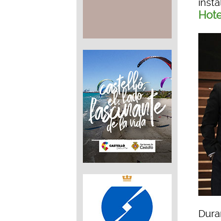
inst
Hote
Duran