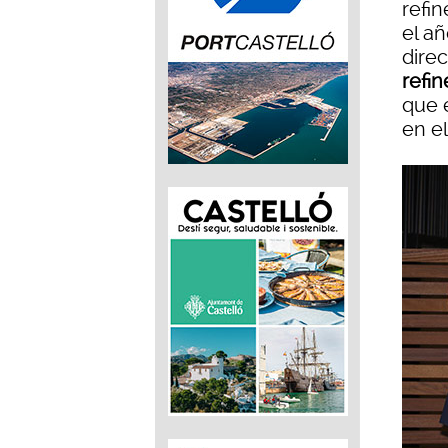
refi
el a
direc
refin
que 
en el