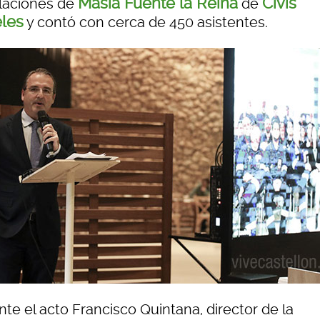
Masía Fuente la Reina
Civis
alaciones de
de
les
y contó con cerca de 450 asistentes.
te el acto Francisco Quintana, director de la