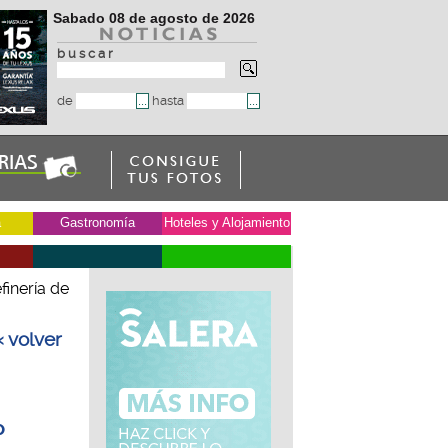
Sabado 08 de agosto de 2026
b u s c a r
de
hasta
a
Gastronomía
Hoteles y Alojamiento
finería de
« volver
P