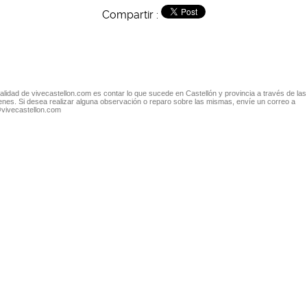
Compartir :
nalidad de vivecastellon.com es contar lo que sucede en Castellón y provincia a través de las
nes. Si desea realizar alguna observación o reparo sobre las mismas, envíe un correo a
@vivecastellon.com