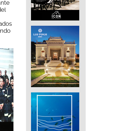
ante
el
eados
ando