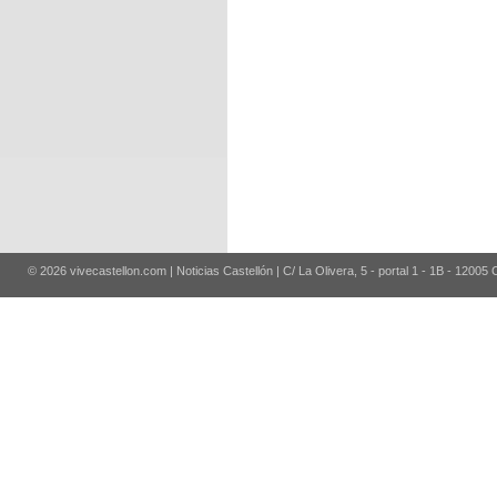
© 2026 vivecastellon.com | Noticias Castellón | C/ La Olivera, 5 - portal 1 - 1B - 12005 