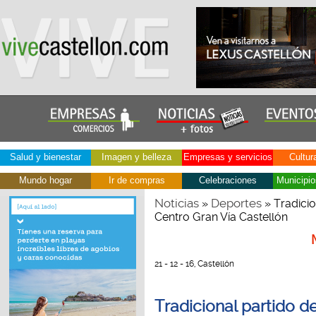
Salud y bienestar
Imagen y belleza
Empresas y servicios
Cultur
Mundo hogar
Ir de compras
Celebraciones
Municipio
Noticias
Deportes
»
» Tradicio
Centro Gran Vía Castellón
21 - 12 - 16, Castellón
Tradicional partido 