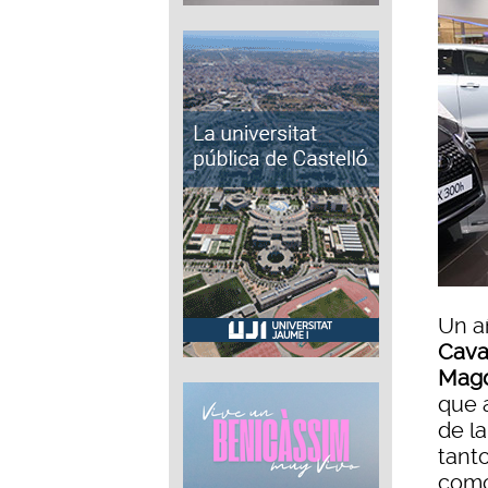
Un a
Caval
Mag
que 
de l
tant
como