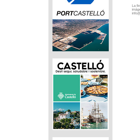
La fi
imáge
info