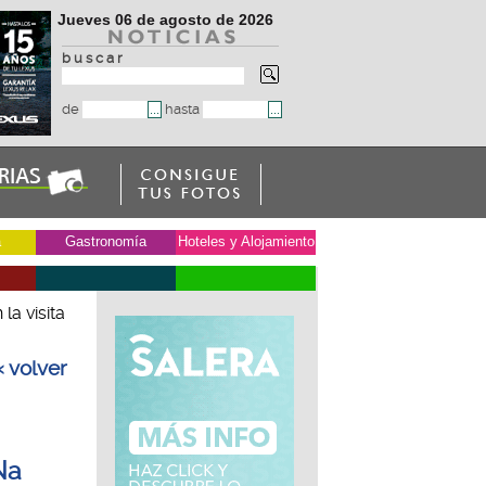
Jueves 06 de agosto de 2026
b u s c a r
de
hasta
a
Gastronomía
Hoteles y Alojamiento
la visita
« volver
Na