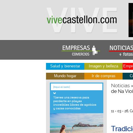
Salud y bienestar
Imagen y belleza
Empre
Mundo hogar
Ir de compras
C
Noticias
de Na Vio
11 - 03 - 26, 
Tradic