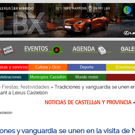
sas y servicios
Cultura y Ocio
Deporte
Enseñanz
elebraciones
Municipios Castellón
Mundo motor
Fiestas, festividades
»
» Tradiciones y vanguardia se unen en 
lant a Lexus Castellón
NOTICIAS DE CASTELLóN Y PROVINCIA
Castellón
iones y vanguardia se unen en la visita de 