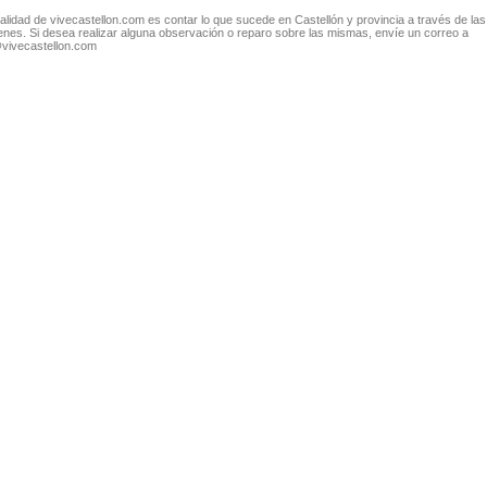
nalidad de vivecastellon.com es contar lo que sucede en Castellón y provincia a través de las
nes. Si desea realizar alguna observación o reparo sobre las mismas, envíe un correo a
@vivecastellon.com