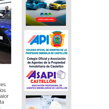
res
dos
alor
ta
a