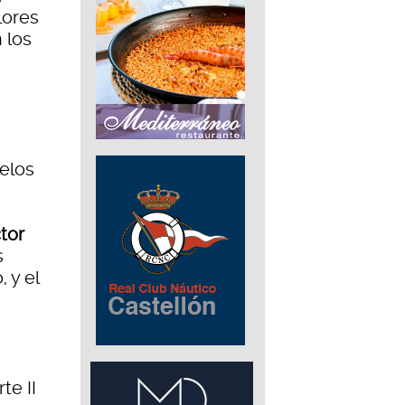
lores
 los
elos
tor
s
, y el
te II