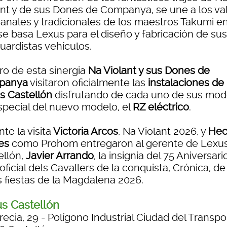
ant y de sus Dones de Companya, se une a los va
sanales y tradicionales de los maestros Takumi en
se basa Lexus para el diseño y fabricación de sus
uardistas vehículos.
ro de esta sinergia
Na Violant y sus Dones de
panya
visitaron oficialmente las
instalaciones de
s Castellón
disfrutando de cada uno de sus mod
special del nuevo modelo, el
RZ eléctrico
.
te la visita
Victoria Arcos
, Na Violant 2026, y
Hec
es
como Prohom entregaron
al gerente de Lexu
ellón,
Javier Arrando
, la insignia del 75 Aniversario
 oficial dels Cavallers de la conquista, Crónica, de
s fiestas de la Magdalena 2026.
s Castellón
ecia, 29 - Polígono Industrial Ciudad del Transpor