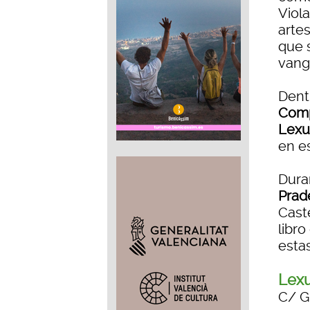
Viol
arte
que 
vang
Dent
Com
Lexu
en e
Duran
Prad
Cast
libro
esta
Lexu
C/ Gr