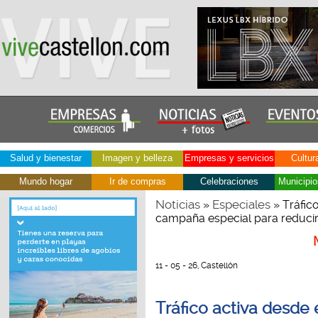
Salud y bienestar
Imagen y belleza
Empresas y servicios
Cultur
Mundo hogar
Ir de compras
Celebraciones
Municipio
Noticias
Especiales
»
» Tráfico
campaña especial para reducir 
11 - 05 - 26, Castellón
Tráfico activa desde 