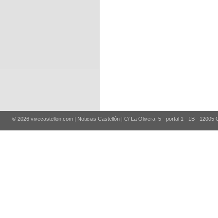
© 2026 vivecastellon.com | Noticias Castellón | C/ La Olivera, 5 - portal 1 - 1B - 12005 