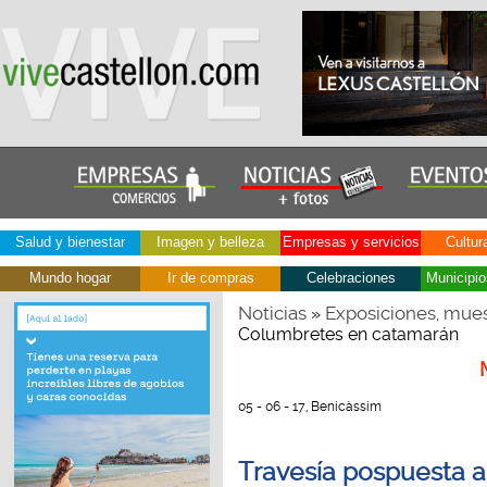
Salud y bienestar
Imagen y belleza
Empresas y servicios
Cultur
Mundo hogar
Ir de compras
Celebraciones
Municipio
Noticias
Exposiciones, mues
»
Columbretes en catamarán
05 - 06 - 17, Benicàssim
Travesía pospuesta a