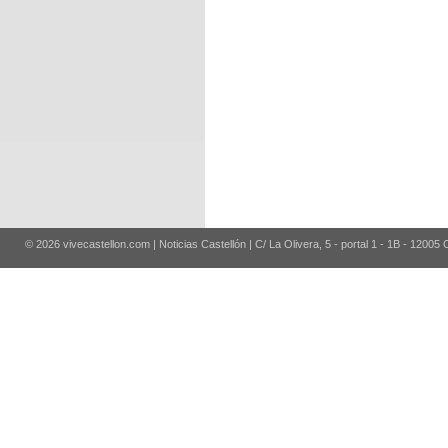
© 2026 vivecastellon.com | Noticias Castellón | C/ La Olivera, 5 - portal 1 - 1B - 12005 