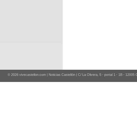
© 2026 vivecastellon.com | Noticias Castellón | C/ La Olivera, 5 - portal 1 - 1B - 12005 