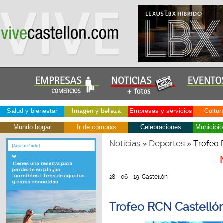
Salud y bienestar
Imagen y belleza
Empresas y servicios
Cultur
Mundo hogar
Ir de compras
Celebraciones
Municipio
Noticias
Deportes
»
» Trofeo 
28 - 06 - 19, Castellón
Trofeo RCN Castellón