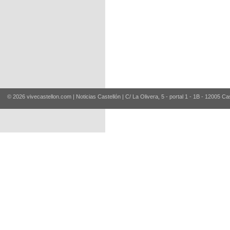
© 2026 vivecastellon.com | Noticias Castellón | C/ La Olivera, 5 - portal 1 - 1B - 12005 Ca