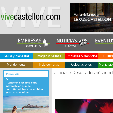
Salud y bienestar
Imagen y belleza
Empresas y servicios
Cultur
Mundo hogar
Ir de compras
Celebraciones
Municipio
Noticias
Resultados búsque
»