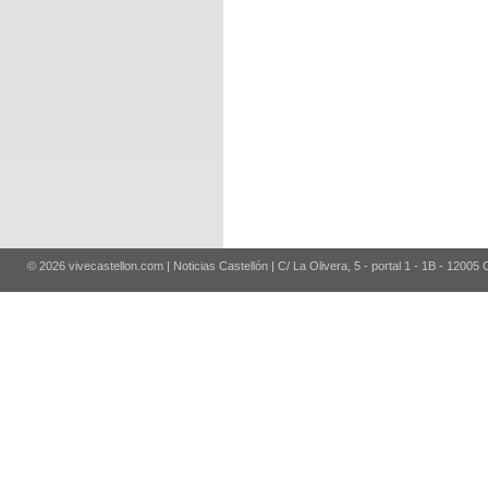
© 2026 vivecastellon.com | Noticias Castellón | C/ La Olivera, 5 - portal 1 - 1B - 12005 