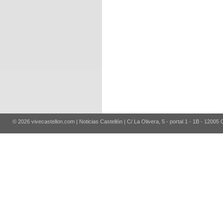
© 2026 vivecastellon.com | Noticias Castellón | C/ La Olivera, 5 - portal 1 - 1B - 12005 