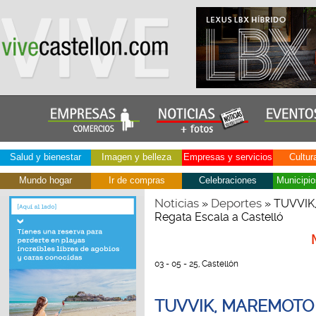
Salud y bienestar
Imagen y belleza
Empresas y servicios
Cultur
Mundo hogar
Ir de compras
Celebraciones
Municipio
Noticias
Deportes
»
» TUVVIK
Regata Escala a Castelló
03 - 05 - 25, Castellón
TUVVIK, MAREMOTO 