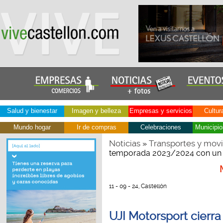
Salud y bienestar
Imagen y belleza
Empresas y servicios
Cultur
Mundo hogar
Ir de compras
Celebraciones
Municipio
Noticias
Transportes y movi
»
temporada 2023/2024 con un hi
11 - 09 - 24, Castellón
UJI Motorsport cierr