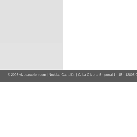
© 2026 vivecastellon.com | Noticias Castellón | C/ La Olivera, 5 - portal 1 - 1B - 12005 