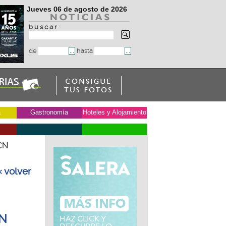
Jueves 06 de agosto de 2026
b u s c a r
de
hasta
a
Gastronomía
Hoteles y Alojamiento
RCN
« volver
CN