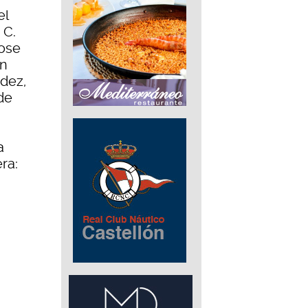
el
 C.
Jose
an
ndez,
de
a
ra: