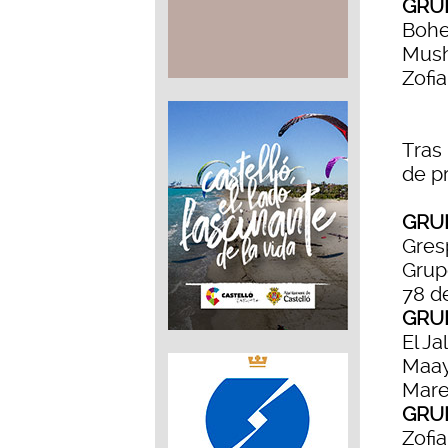
GRU
Bohe
Mush
Zofi
Tras
de p
GRU
Gres
Grup
78 d
GRU
El Ja
Maay
Mare
GRU
Zofi