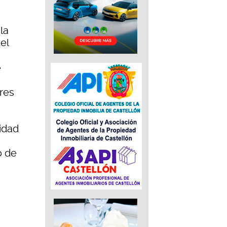
la
el
e
tres
idad
o de