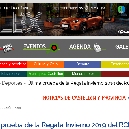
sas y servicios
Cultura y Ocio
Deporte
Enseñanz
elebraciones
Municipios Castellón
Mundo motor
Deportes
»
» Última prueba de la Regata Invierno 2019 del 
NOTICIAS DE CASTELLóN Y PROVINCIA
Castellón, 2019
 prueba de la Regata Invierno 2019 del R