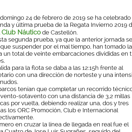
 domingo 24 de febrero de 2019 se ha celebrado 
nda y última prueba de la Regata Invierno 2019 d
 Club Náutico
de Castellón.
sta segunda prueba, ya que la anterior jornada s
 que suspender por el mal tiempo, han tomado la
a un total de veinte embarcaciones divididas en 
s.
lida para la flota se daba a las 12:15h frente al
etario con una dirección de norteste y una intens
 nudos.
barcos tenían que completar un recorrido técnic
ovento-sotavento con una distancia de 3,2 millas
cas por vuelta, debiendo realizar una, dos y tres
tas los ORC Promoción, Club e Internacional
ectivamente.
imero en cruzar la línea de llegada en real fue el
a Cuatro de Jose Luis Sugrañes, seguido del