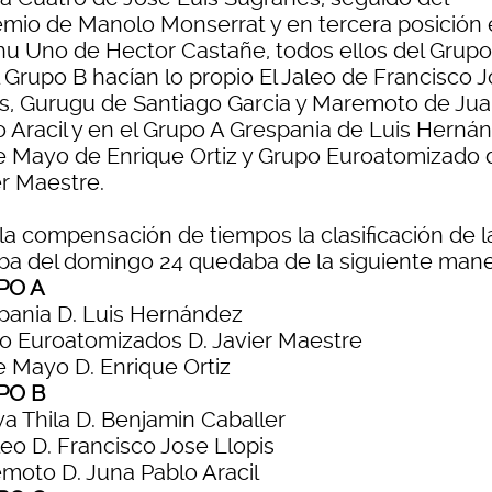
mio de Manolo Monserrat y en tercera posición 
u Uno de Hector Castañe, todos ellos del Grupo
 Grupo B hacían lo propio El Jaleo de Francisco 
is, Gurugu de Santiago Garcia y Maremoto de Ju
o Aracil y en el Grupo A Grespania de Luis Herná
e Mayo de Enrique Ortiz y Grupo Euroatomizado 
er Maestre.
 la compensación de tiempos la clasificación de l
ba del domingo 24 quedaba de la siguiente mane
PO A
pania D. Luis Hernández
o Euroatomizados D. Javier Maestre
e Mayo D. Enrique Ortiz
PO B
a Thila D. Benjamin Caballer
leo D. Francisco Jose Llopis
moto D. Juna Pablo Aracil