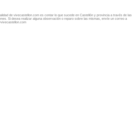
nalidad de vivecastellon.com es contar lo que sucede en Castellón y provincia a través de las
nes. Si desea realizar alguna observación o reparo sobre las mismas, envíe un correo a
@vivecastellon.com