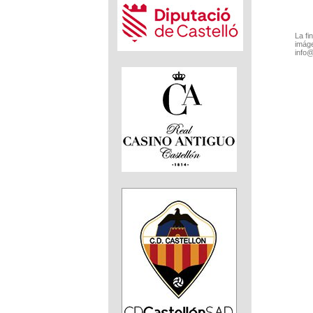
La fi
imáge
info