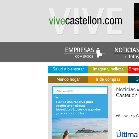
Salud y bienestar
Imagen y belleza
Empre
Mundo hogar
Ir de compras
C
Noticias
Castellón
26 - 02 - 19, 
Última