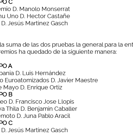
PO C
mio D. Manolo Monserrat
u Uno D. Hector Castañe
a D. Jesús Martinez Gasch
 la suma de las dos pruebas la general para la en
remios ha quedado de la siguiente manera:
PO A
pania D. Luis Hernández
o Euroatomizados D. Javier Maestre
e Mayo D. Enrique Ortiz
PO B
leo D. Francisco Jose Llopis
a Thila D. Benjamin Caballer
moto D. Juna Pablo Aracil
PO C
a D. Jesús Martinez Gasch