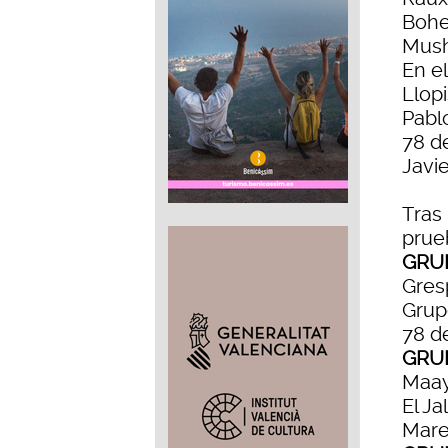
Bohe
Mush
En el
Llop
Pabl
78 d
Javi
Tras
prue
GRU
Gres
Grup
78 d
GRU
Maay
El Ja
Mare