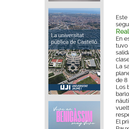
Este
segu
Real
En e
tuvo
salid
clase
La sa
plan
de 8
Los 
barl
náuti
vuel
resp
El pr
Raux