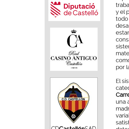
traba
y el 
todo
desa
esta
cons
sist
mate
como
por l
El s
cate
Carr
una a
madre
vari
satis