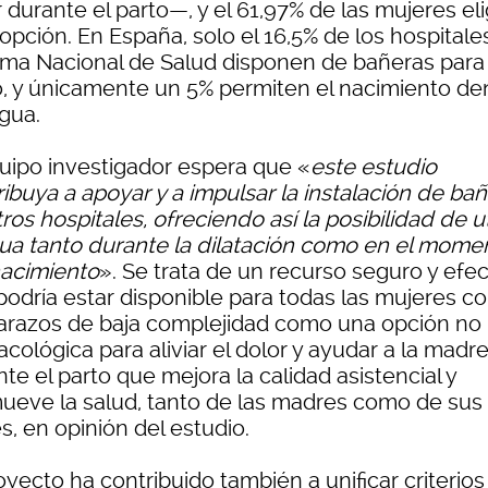
 durante el parto—, y el 61,97% de las mujeres el
opción. En España, solo el 16,5% de los hospitale
ema Nacional de Salud disponen de bañeras para 
o, y únicamente un 5% permiten el nacimiento de
agua.
quipo investigador espera que «
este estudio
ibuya a apoyar y a impulsar la instalación de ba
ros hospitales, ofreciendo así la posibilidad de ut
gua tanto durante la dilatación como en el mome
nacimiento
». Se trata de un recurso seguro y efec
podría estar disponible para todas las mujeres c
razos de baja complejidad como una opción no
cológica para aliviar el dolor y ayudar a la madr
te el parto que mejora la calidad asistencial y
ueve la salud, tanto de las madres como de sus
, en opinión del estudio.
oyecto ha contribuido también a unificar criterios