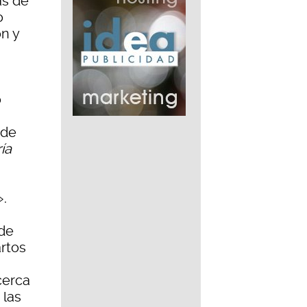
as de
o
ón y
o
 de
ía
».
 de
rtos
cerca
 las