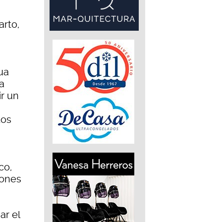
arto,
a
ua
a
ir un
tos
co,
iones
ar el