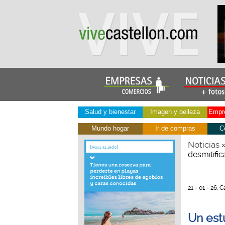
Salud y bienestar
Imagen y belleza
Empre
Mundo hogar
Ir de compras
C
Noticias
desmitific
21 - 01 - 26, 
Un estu