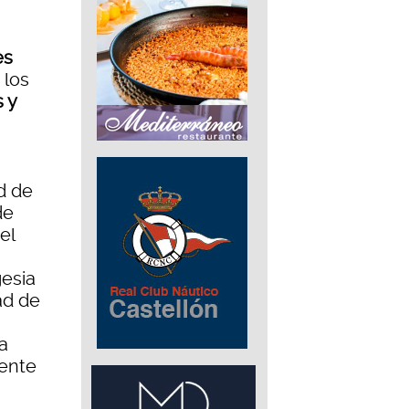
es
 los
 y
d de
de
el
gesia
ad de
a
mente