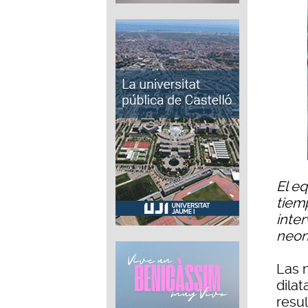
El e
tiem
inte
neon
Las 
dila
resu