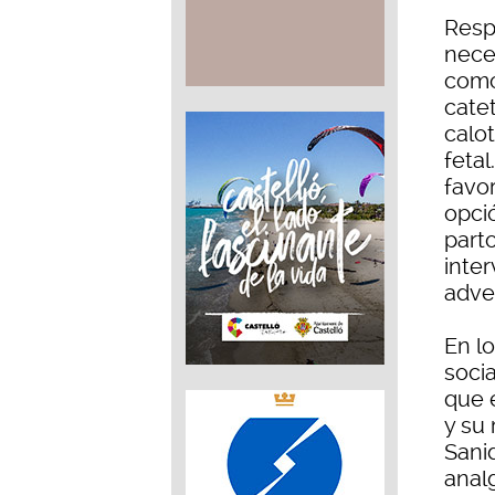
Resp
nece
como
cate
calot
feta
favor
opció
part
inte
adve
En l
socia
que e
y su
Sani
anal