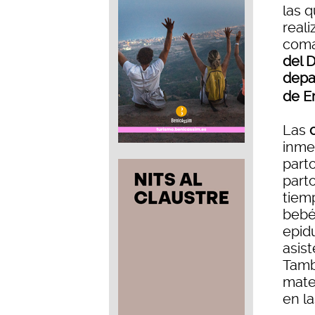
las q
reali
com
del 
depa
de E
Las
inme
part
part
tiemp
bebé
epid
asis
Tamb
mate
en la