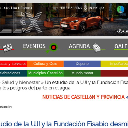
sas y servicios
Cultura y Ocio
Deporte
Enseñanz
elebraciones
Municipios Castellón
Mundo motor
Salud y bienestar
»
» Un estudio de la UJI y la Fundación Fis
a los peligros del parto en el agua
NOTICIAS DE CASTELLóN Y PROVINCIA
Castellón
dio de la UJI y la Fundación Fisabio desmi