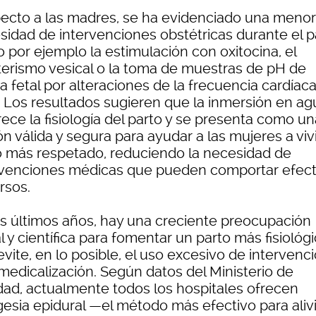
ecto a las madres, se ha evidenciado una menor
sidad de intervenciones obstétricas durante el p
 por ejemplo la estimulación con oxitocina, el
terismo vesical o la toma de muestras de pH de
a fetal por alteraciones de la frecuencia cardíac
l. Los resultados sugieren que la inmersión en ag
ece la fisiología del parto y se presenta como un
n válida y segura para ayudar a las mujeres a viv
o más respetado, reduciendo la necesidad de
rvenciones médicas que pueden comportar efec
rsos.
os últimos años, hay una creciente preocupación
l y científica para fomentar un parto más fisiológi
vite, en lo posible, el uso excesivo de intervenc
 medicalización. Según datos del Ministerio de
dad, actualmente todos los hospitales ofrecen
gesia epidural —el método más efectivo para alivi