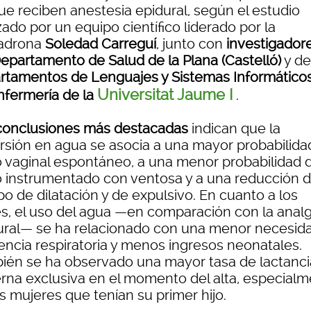
ue reciben anestesia epidural, según el estudio
zado por un equipo científico liderado por la
adrona
Soledad Carreguí
, junto con
investigador
Departamento de Salud de la Plana (Castelló)
y de
rtamentos de Lenguajes y Sistemas Informáticos
Universitat Jaume I
nfermería de la
.
conclusiones más destacadas
indican que la
rsión en agua se asocia a una mayor probabilida
o vaginal espontáneo, a una menor probabilidad 
o instrumentado con ventosa y a una reducción d
o de dilatación y de expulsivo. En cuanto a los
s, el uso del agua —en comparación con la anal
ural— se ha relacionado con una menor necesid
tencia respiratoria y menos ingresos neonatales.
ién se ha observado una mayor tasa de lactanci
rna exclusiva en el momento del alta, especial
s mujeres que tenían su primer hijo.