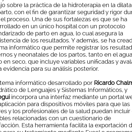
jo sobre la práctica de la hidroterapia en la dilat
parto, con el fin de garantizar seguridad y rigor d
 el proceso. Una de sus fortalezas es que se ha
rrollado en un único hospital con un protocolo
ndarizado de parto en agua, lo cual asegura la
istencia de los resultados. Y además, se ha crea
ema informático que permite registrar los resulta
rnos y neonatales de los partos, tanto en el agu
 en seco, que incluye variables unificadas y ava
a evidencia para su análisis posterior.
istema informático desarrollado por
Ricardo Chal
drático de Lenguajes y Sistemas Informáticos, y
egui
incorpora una interfaz mediante un portal w
plicación para dispositivos móviles para que las
s y los profesionales de la salud puedan incluir
ables relacionadas con un cuestionario de
facción. Esta herramienta facilita la exportación 