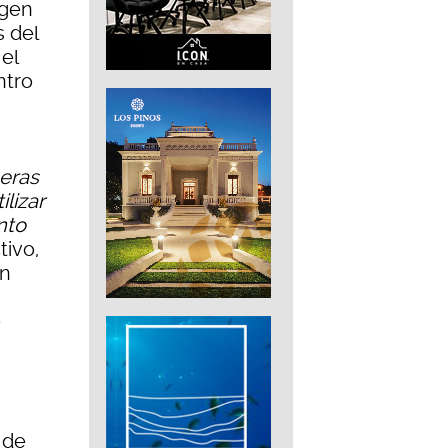
igen
s del
el
ntro
ñeras
ilizar
nto
tivo,
on
e
 de