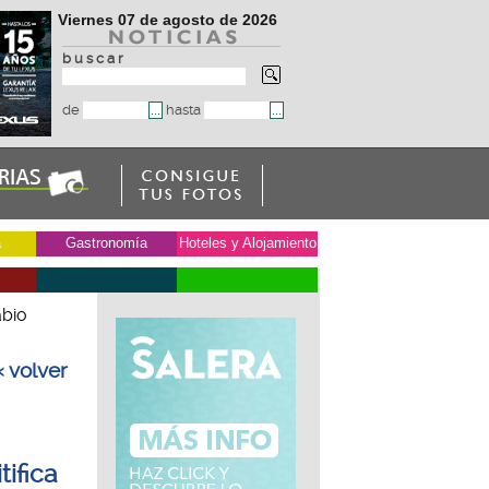
Viernes 07 de agosto de 2026
b u s c a r
de
hasta
a
Gastronomía
Hoteles y Alojamiento
abio
« volver
tifica