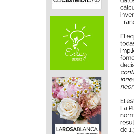
dato
cálc
inven
Tran
El eq
toda
impl
fome
deci
cont
inne
neona
El es
La P
norm
resu
de 1