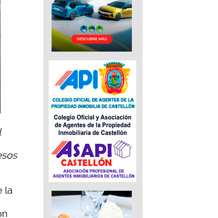
l
esos
 la
on