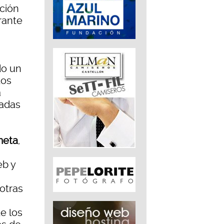
ación
urante
do un
dos
a
ladas
meta
,
eb y
 otras
de los