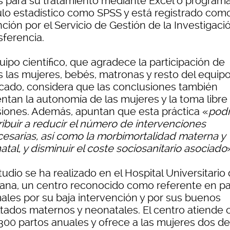
s para su tratamiento mediante Excel o program
ulo estadístico como SPSS y está registrado com
ción por el Servicio de Gestión de la Investigaci
sferencia.
uipo científico, que agradece la participación de
s las mujeres, bebés, matronas y resto del equip
icado, considera que las conclusiones también
ntan la autonomía de las mujeres y la toma libre
siones. Además, apuntan que esta práctica «
podr
ribuir a reducir el número de intervenciones
cesarias, así como la morbimortalidad materna y
tal, y disminuir el coste sociosanitario asociado
tudio se ha realizado en el Hospital Universitario
lana, un centro reconocido como referente en pa
ales por su baja intervención y por sus buenos
ltados maternos y neonatales. El centro atiende 
.300 partos anuales y ofrece a las mujeres dos de