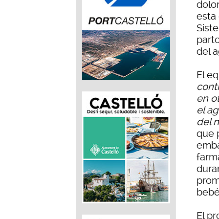
dolor
esta 
Sist
part
del 
El e
contr
en ot
el a
del 
que 
emba
farma
duran
prom
bebés
El pr