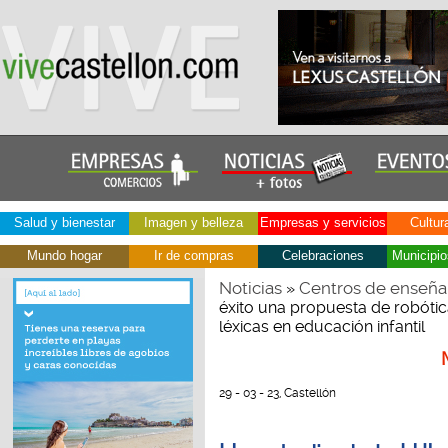
Salud y bienestar
Imagen y belleza
Empresas y servicios
Cultur
Mundo hogar
Ir de compras
Celebraciones
Municipio
Noticias
Centros de enseña
»
éxito una propuesta de robóti
léxicas en educación infantil
29 - 03 - 23, Castellón