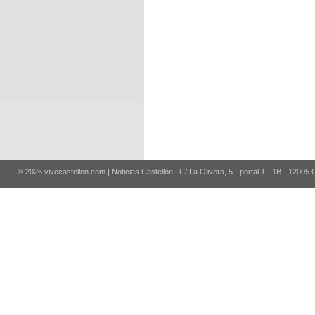
© 2026 vivecastellon.com | Noticias Castellón | C/ La Olivera, 5 - portal 1 - 1B - 12005 