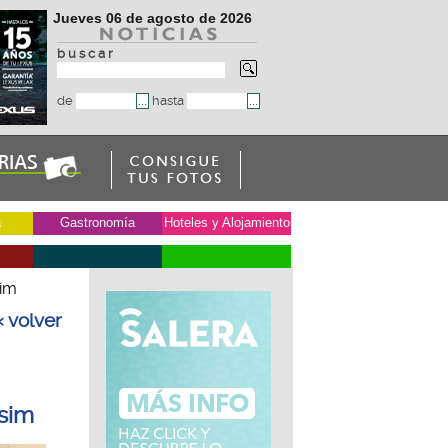
Jueves 06 de agosto de 2026
b u s c a r
de
hasta
a
Gastronomía
Hoteles y Alojamiento
sim
« volver
ssim