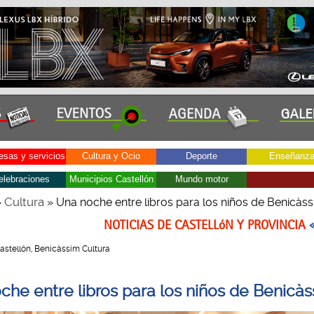
sas y servicios
Cultura y Ocio
Deporte
Enseñanz
elebraciones
Municipios Castellón
Mundo motor
Cultura
»
» Una noche entre libros para los niños de Benicàs
NOTICIAS DE CASTELLóN Y PROVINCIA
 Castellón, Benicàssim Cultura
che entre libros para los niños de Benicà