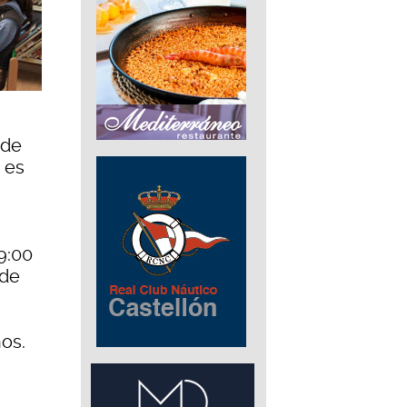
 de
 es
9:00
 de
ños.