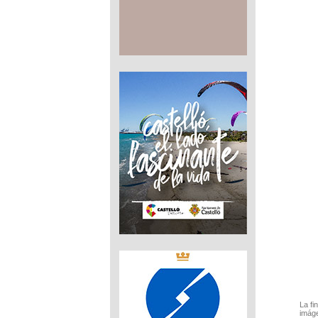
La fi
imáge