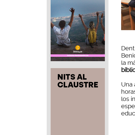
Dent
Beni
la m
bibli
Una a
hora
los i
espe
educ